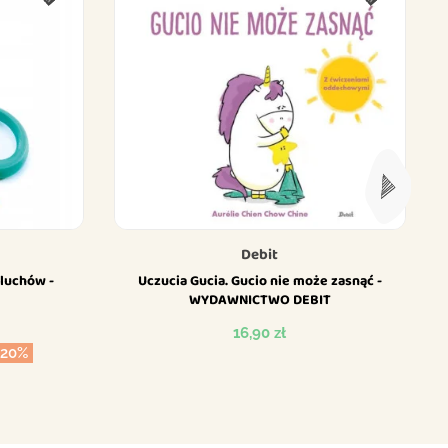
Debit
luchów -
Uczucia Gucia. Gucio nie może zasnąć -
WYDAWNICTWO DEBIT
Cena
16,90 zł
-20%
awowa