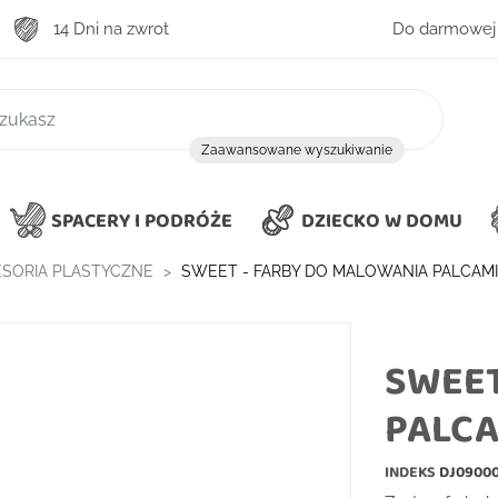
14 Dni na zwrot
Do darmowej 
zukiwanie
Zaawansowane wyszukiwanie
SPACERY I PODRÓŻE
DZIECKO W DOMU
CESORIA PLASTYCZNE
SWEET - FARBY DO MALOWANIA PALCAMI
SWEET
PALCA
INDEKS
DJ0900