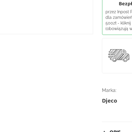
Bezpł
przez Inpost
dla zamówień
500zł - klikni
(obowiązują wy
Marka:
Djeco
OPIS