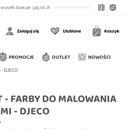
Facebook
Insta
wysyłki brakuje
349,00 zł
Zaloguj się
Ulubione
Koszyk
Ulubione
Koszyk
PROMOCJE
OUTLET
NOWOŚCI
 - DJECO
 - FARBY DO MALOWANIA
MI - DJECO
0