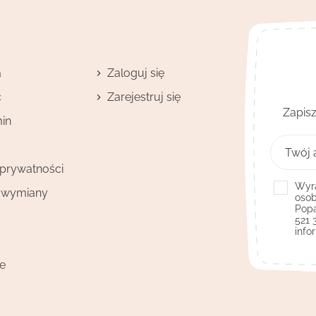
a
Zaloguj się
ć
Zarejestruj się
Zapisz
in
 prywatności
Wyra
i wymiany
osob
Popa
521 
info
je