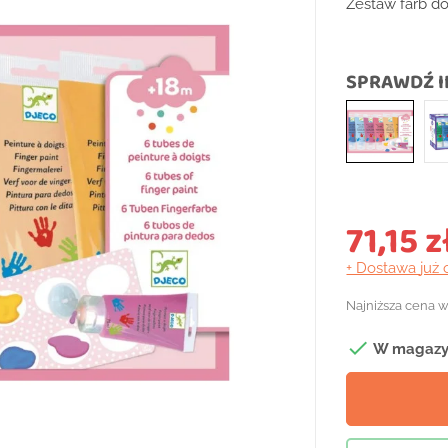
Zestaw farb d
SPRAWDŹ I
71,15 z
+ Dostawa
już 
Najniższa cena w

W magazy