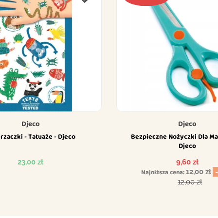
Djeco
Djeco
rzaczki - Tatuaże - Djeco
Bezpieczne Nożyczki Dla Ma
Djeco
Cena
Cena
23,00 zł
9,60 zł
Najniższa cena:
12,00 zł
Cena podst
12,00 zł