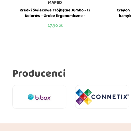
MAPED
Kredki Świecowe Trójkątne Jumbo - 12
Crayon 
Kolorów - Grube Ergonomiczne -
kamyk
ColorPeps - Maped
Cena
17,90 zł
Producenci