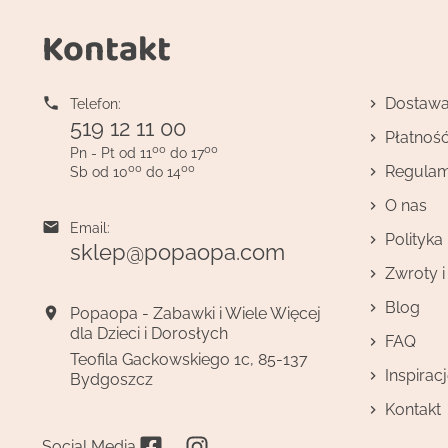
Kontakt

Dostaw
Telefon:
519 12 11 00
Płatnoś
00
00
Pn - Pt od 11
do 17
00
00
Regulam
Sb od 10
do 14
O nas

Email:
Polityka
sklep@popaopa.com
Zwroty 
Blog

Popaopa - Zabawki i Wiele Więcej
dla Dzieci i Dorosłych
FAQ
Teofila Gackowskiego 1c, 85-137
Inspirac
Bydgoszcz
Kontakt
Facebook
Instagram
Social Media