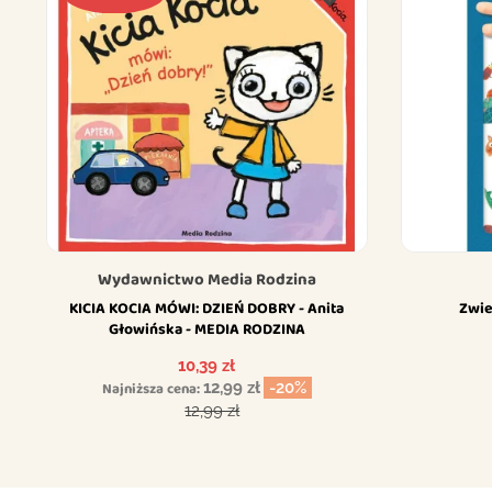
Wydawnictwo Media Rodzina
KICIA KOCIA MÓWI: DZIEŃ DOBRY - Anita
Zwie
Głowińska - MEDIA RODZINA
Cena
10,39 zł
Najniższa cena:
12,99 zł
-20%
Cena podstawowa
12,99 zł