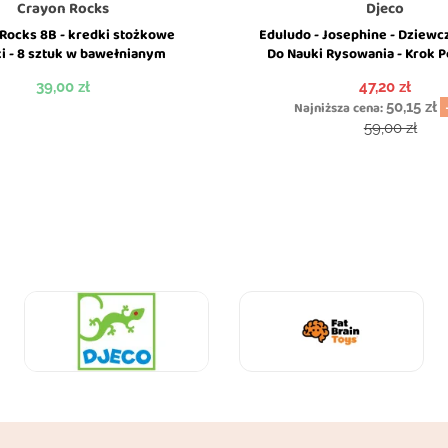
Crayon Rocks
Djeco
Rocks 8B - kredki stożkowe
Eduludo - Josephine - Dziewc
i - 8 sztuk w bawełnianym
Do Nauki Rysowania - Krok P
woreczku
Djeco
Cena
Cena
39,00 zł
47,20 zł
Najniższa cena:
50,15 zł
Cena podsta
59,00 zł