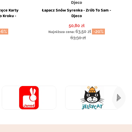
Djeco
zęce Karty
Łapacz Snów Syrenka - Zrób To Sam -
o Kroku -
Djeco
Cena
50,80 zł
-6%
Najniższa cena:
63,50 zł
-20%
wowa
Cena podstawowa
63,50 zł