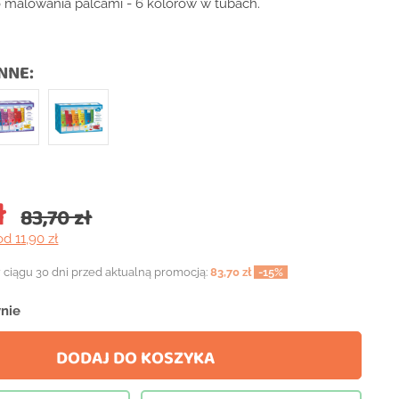
o malowania palcami - 6 kolorów w tubach.
NNE:
ł
83,70 zł
od 11,90 zł
 ciągu 30 dni przed aktualną promocją:
83,70 zł
-15%
nie
DODAJ DO KOSZYKA