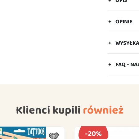
OPINIE
WYSYŁK
FAQ - NA
Klienci kupili
również
-20%