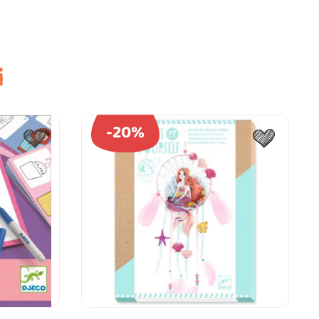
i
-20%