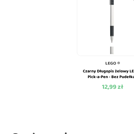
LEGO ®
Czarny Długopis żelowy L
Pick-a-Pen - Bez Pudełka
Szczyt z Klockiem
12,99 zł
Cena