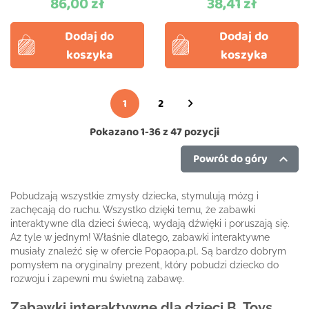
86,00 zł
38,41 zł
Cena
Cena
Dodaj do
Dodaj do
koszyka
koszyka
1
2

Pokazano 1-36 z 47 pozycji
Powrót do góry

Pobudzają wszystkie zmysły dziecka, stymulują mózg i
zachęcają do ruchu. Wszystko dzięki temu, że zabawki
interaktywne dla dzieci świecą, wydają dźwięki i poruszają się.
Aż tyle w jednym! Właśnie dlatego, zabawki interaktywne
musiały znaleźć się w ofercie Popaopa.pl. Są bardzo dobrym
pomysłem na oryginalny prezent, który pobudzi dziecko do
rozwoju i zapewni mu świetną zabawę.
Zabawki interaktywne dla dzieci B. Toys