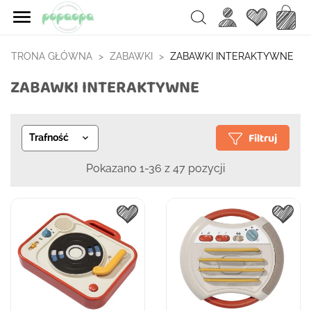

Ulubione
Koszy
Search
STRONA GŁÓWNA
ZABAWKI
ZABAWKI INTERAKTYWNE
ZABAWKI INTERAKTYWNE
Filtruj
Trafność

Pokazano 1-36 z 47 pozycji