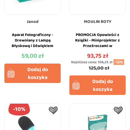
Janod
MOULIN ROTY
Aparat Fotograficzny -
PROMOCJA Opowieści z
Drewniany z Lampą
Książki - Miniprojektor z
Błyskową i Dźwiękiem
Przeźroczami w
Migawki - Silikonowe Etui
Ozdobnym Pudełku -
59,00 zł
93,75 zł
Cena
Cena
- Janod
Moulin Roty
Najniższa cena:
106,25 zł
-12%
125,00 zł
Dodaj do
koszyka
Dodaj do
koszyka
-10%