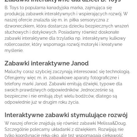
B. Toys to popularna kanadyjska marka, zajmująca się
produkcją zabawek interaktywnych i wspierających rozwój. W
naszej ofercie znalazła się m. in. piłka sensoryczna z
dzwoneczkiem, która dostarcza dziecku bezpiecznych wrażeń
słuchowych i dotykowych. Posiadamy również doskonałe
zabawki interaktywne dla trzylatka np. interaktywny kulkowy
rollercoaster, który wspomaga rozwój motoryki i kreatywne
myślenie.
Zabawki interaktywne Janod
Maluchy coraz szybciej zaczynają interesować się technologią.
Oferujemy więc m. in. zabawkowe aparaty fotograficzne i
telefony marki Janod. Zabawki emitują dźwięki, typowe dla
swoich prawdziwych odpowiedników. Jednocześnie są
bezpieczne i nie emitują zbyt wielu bodźców, dlatego są
odpowiednie już w drugim roku życia.
Interaktywne zabawki stymulujące rozwój
W naszej ofercie znajdują się również zabawki Melissa&Doug.
Szczególnie polecamy układanki z dźwiękiem. Rozwijają nie
tylko koordynację ręka-oko, ale też wspomagają ciekawość