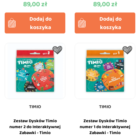
89,00 zł
89,00 zł
Cena
Cena
Dodaj do
Dodaj do
koszyka
koszyka
TIMIO
TIMIO
Zestaw Dysków Timio
Zestaw Dysków Timio
numer 2 do Interaktywnej
numer 1 do Interaktywnej
Zabawki - Timio
Zabawki - Timio