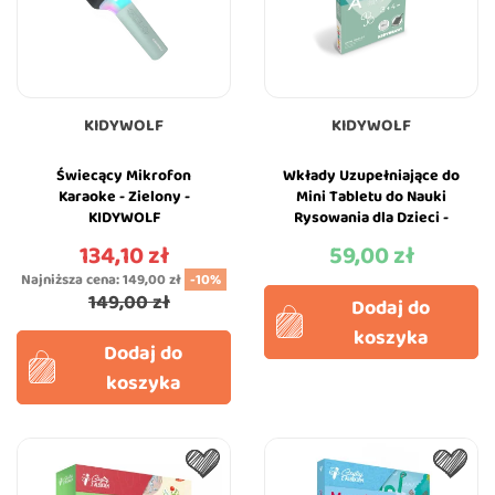
KIDYWOLF
KIDYWOLF
Świecący Mikrofon
Wkłady Uzupełniające do
Karaoke - Zielony -
Mini Tabletu do Nauki
KIDYWOLF
Rysowania dla Dzieci -
Gry i Edukacja -
134,10 zł
59,00 zł
Cena
Cena
KIDYWOLF
Najniższa cena:
149,00 zł
-10%
149,00 zł
Dodaj do
koszyka
Dodaj do
koszyka