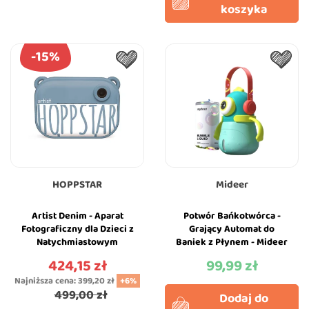
koszyka
-15%
HOPPSTAR
Mideer
Artist Denim - Aparat
Potwór Bańkotwórca -
Fotograficzny dla Dzieci z
Grający Automat do
Natychmiastowym
Baniek z Płynem - Mideer
Wydrukiem - Hoppstar -
424,15 zł
99,99 zł
Cena
Cena
Niebieski
Najniższa cena:
399,20 zł
+6%
499,00 zł
Dodaj do