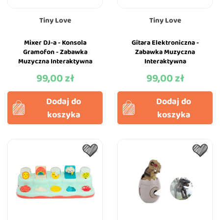
Tiny Love
Tiny Love
Mixer DJ-a - Konsola
Gitara Elektroniczna -
Gramofon - Zabawka
Zabawka Muzyczna
Muzyczna Interaktywna
Interaktywna
Aktywizująca - Tiny
Aktywizująca - Tiny
99,00 zł
99,00 zł
Cena
Cena
Rockers
Rockers
Dodaj do
Dodaj do
koszyka
koszyka