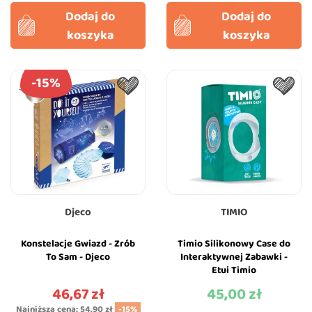
Dodaj do
Dodaj do
koszyka
koszyka
-15%
Djeco
TIMIO
Konstelacje Gwiazd - Zrób
Timio Silikonowy Case do
To Sam - Djeco
Interaktywnej Zabawki -
Etui Timio
46,67 zł
45,00 zł
Cena
Cena
Najniższa cena:
54,90 zł
-15%