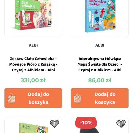
ALBI
ALBI
Zestaw Ciało Człowieka -
Interaktywna Mówiąca
Mówiące Pióro z Książką -
Mapa Świata dla Dzieci -
Czytaj z Albikiem - Albi
Czytaj z Albikiem - Albi
331,00 zł
86,00 zł
Cena
Cena
Dodaj do
Dodaj do
koszyka
koszyka
-10%