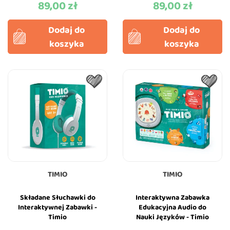
89,00 zł
89,00 zł
Cena
Cena
Dodaj do
Dodaj do
koszyka
koszyka
TIMIO
TIMIO
Składane Słuchawki do
Interaktywna Zabawka
Interaktywnej Zabawki -
Edukacyjna Audio do
Timio
Nauki Języków - Timio