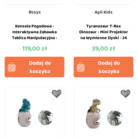
Btoys
Apli Kids
Konsola Pogodowa -
Tyranozaur T-Rex
Interaktywna Zabawka
Dinozaur - Mini Projektor
Tablica Manipulacyjna -
na Wymienne Dyski - 24
BTOYS
Przeźrocza - Apli Kids
119,00 zł
39,00 zł
Cena
Cena
Dodaj do
Dodaj do
koszyka
koszyka