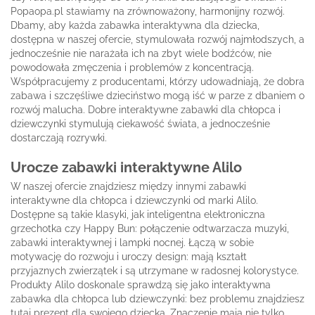
Popaopa.pl stawiamy na zrównoważony, harmonijny rozwój.
Dbamy, aby każda zabawka interaktywna dla dziecka,
dostępna w naszej ofercie, stymulowała rozwój najmłodszych, a
jednocześnie nie narażała ich na zbyt wiele bodźców, nie
powodowała zmęczenia i problemów z koncentracją.
Współpracujemy z producentami, którzy udowadniają, że dobra
zabawa i szczęśliwe dzieciństwo mogą iść w parze z dbaniem o
rozwój malucha. Dobre interaktywne zabawki dla chłopca i
dziewczynki stymulują ciekawość świata, a jednocześnie
dostarczają rozrywki.
Urocze zabawki interaktywne Alilo
W naszej ofercie znajdziesz między innymi zabawki
interaktywne dla chłopca i dziewczynki od marki Alilo.
Dostępne są takie klasyki, jak inteligentna elektroniczna
grzechotka czy Happy Bun: połączenie odtwarzacza muzyki,
zabawki interaktywnej i lampki nocnej. Łączą w sobie
motywację do rozwoju i uroczy design: mają kształt
przyjaznych zwierzątek i są utrzymane w radosnej kolorystyce.
Produkty Alilo doskonale sprawdzą się jako interaktywna
zabawka dla chłopca lub dziewczynki: bez problemu znajdziesz
tutaj prezent dla swojego dziecka. Znaczenie mają nie tylko