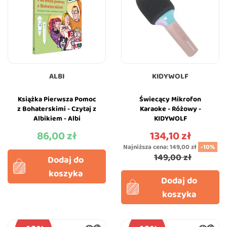
ALBI
KIDYWOLF
Książka Pierwsza Pomoc
Świecący Mikrofon
z Bohaterskimi - Czytaj z
Karaoke - Różowy -
Albikiem - Albi
KIDYWOLF
86,00 zł
134,10 zł
Cena
Cena
Najniższa cena:
149,00 zł
-10%
149,00 zł
Dodaj do
koszyka
Dodaj do
koszyka