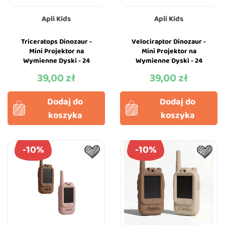
Apli Kids
Apli Kids
Triceratops Dinozaur -
Velociraptor Dinozaur -
Mini Projektor na
Mini Projektor na
Wymienne Dyski - 24
Wymienne Dyski - 24
Przeźrocza - Apli Kids
Przeźrocza - Apli Kids
39,00 zł
39,00 zł
Cena
Cena
Dodaj do
Dodaj do
koszyka
koszyka
-10%
-10%