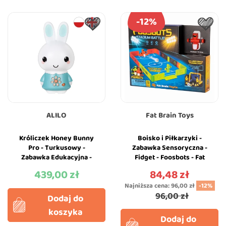
-12%
ALILO
Fat Brain Toys
Króliczek Honey Bunny
Boisko i Piłkarzyki -
Pro - Turkusowy -
Zabawka Sensoryczna -
Zabawka Edukacyjna -
Fidget - Foosbots - Fat
Alilo
Brain Toys
439,00 zł
84,48 zł
Cena
Cena
Najniższa cena:
96,00 zł
-12%
96,00 zł
Dodaj do
koszyka
Dodaj do