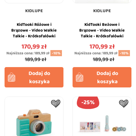
KIDLUPE
KIDLUPE
KidTooki Różowe i
KidTooki Beżowe i
Brązowe - Video Walkie
Brązowe - Video Walkie
Talkie - Krótkofalówki
Talkie - Krótkofalówki
Wideo dla Dzieci - Kidinex
Wideo dla Dzieci - Kidinex
170,99 zł
170,99 zł
Cena
Cena
Najniższa cena:
189,99 zł
-10%
Najniższa cena:
189,99 zł
-10%
189,99 zł
189,99 zł
Dodaj do
Dodaj do
koszyka
koszyka
-25%