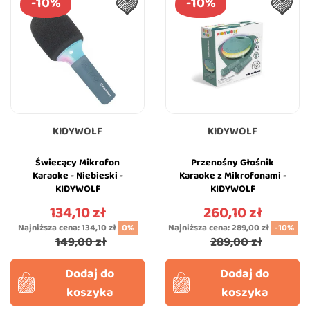
-10%
-10%
KIDYWOLF
KIDYWOLF
Świecący Mikrofon
Przenośny Głośnik
Karaoke - Niebieski -
Karaoke z Mikrofonami -
KIDYWOLF
KIDYWOLF
134,10 zł
260,10 zł
Cena
Cena
Najniższa cena:
134,10 zł
0%
Najniższa cena:
289,00 zł
-10%
149,00 zł
289,00 zł
Dodaj do
Dodaj do
koszyka
koszyka