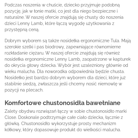
Podczas noszenia w chuście, dziecko przyjmuje podobną
pozycję, jak w łonie matki, co jest dla niego bezpieczne i
naturalne. W naszej ofercie znajdują się chusty do noszenia
dzieci Lenny Lamb, które łączą wygodę użytkowania z
przystępną ceną.
Dobrym wyborem są także nosidełka ergonomiczne Tula. Mają
szerokie szelki i pas biodrowy, zapewniające równomierne
rozkładanie ciężaru. W naszej ofercie znajdują się również
nosidełka ergonomiczne Lenny Lamb, zaopatrzone w kapturek
do okrycia głowy dziecka. Wybór jest uzależniony głównie od
wieku malucha. Dla noworodka odpowiednia będzie chusta.
Nosidełko jest bardzo dobrym wyborem dla dzieci, które już
stabilnie siedzą, zwłaszcza jeśli chcemy nosić niemowlę w
pozycji na plecach.
Komfortowe chustonosidła bawełniane
Zalety obydwu rozwiązań łączy w sobie chustonosidło marki
Close. Doskonale podtrzymuje całe ciało dziecka, łącznie z
główką. Chustonosidło wykorzystuje prosty mechanizm
kółkowy, który dopasowuje produkt do wielkości malucha.