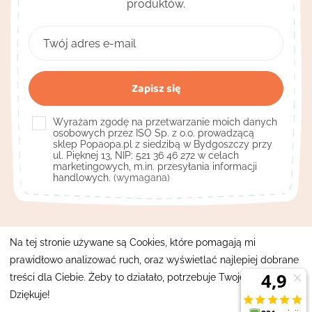
produktów.
Wyrażam zgodę na przetwarzanie moich danych
osobowych przez ISO Sp. z o.o. prowadzącą
sklep Popaopa.pl z siedzibą w Bydgoszczy przy
ul. Pięknej 13, NIP: 521 36 46 272 w celach
marketingowych, m.in. przesyłania informacji
handlowych.
(wymagana)
Kontakt

Na tej stronie używane są Cookies, które pomagają mi
prawidłowo analizować ruch, oraz wyświetlać najlepiej dobrane
Pomocne linki

treści dla Ciebie. Żeby to działało, potrzebuje Twojej zgody.
Moje konto
Dziękuje!
