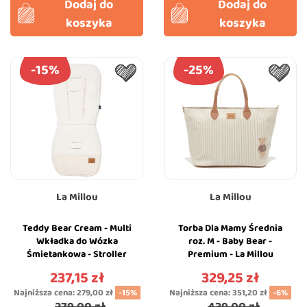
Dodaj do
Dodaj do
koszyka
koszyka
-15%
-25%
La Millou
La Millou
Teddy Bear Cream - Multi
Torba Dla Mamy Średnia
Wkładka do Wózka
roz. M - Baby Bear -
Śmietankowa - Stroller
Premium - La Millou
Pad - La Millou
Feeria
237,15 zł
329,25 zł
Cena
Cena
Najniższa cena:
279,00 zł
-15%
Najniższa cena:
351,20 zł
-6%
279,00 zł
439,00 zł