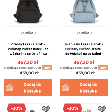
La Millou
La Millou
Czarny Lekki Plecak -
Niebieski Lekki Plecak -
Pufiasty Puffer Black - do
Pufiasty Puffer Denim -
Wózka i na co Dzień - La
do Wózka i na co Dzień -
Millou
La Millou
367,20 zł
367,20 zł
Cena
Cena
Najniższa cena:
459,00 zł
-20%
Najniższa cena:
459,00 zł
-20%
459,00 zł
459,00 zł
Dodaj do
Dodaj do
koszyka
koszyka
-20%
-20%