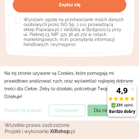
Wyrażam zgodę na przetwarzanie moich danych
osobowych przez ISO Sp. z o.o. prowadzącą
sklep Popaopa.pl z siedzibą w Bydgoszczy przy
ul. Pięknej 13, NIP: 521 36 46 272 w celach
marketingowych, m.in. przesyłania informacji
handlowych.
(wymagana)
Kontakt

Na tej stronie używane są Cookies, które pomagają mi
prawidłowo analizować ruch, oraz wyświetlać najlepiej dobrane
Pomocne linki

treści dla Ciebie. Żeby to działało, potrzebuje Twojej zgody.
Moje konto
Dziękuje!

Pozwól mi wybrać
Odmawiam
Dla mnie super!
Mapa strony
Polityka prywatności
Wszelkie prawa zastrzeżone
Projekt i wykonanie
XIRshop
.pl