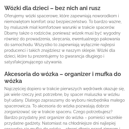
Wózki dla dzieci – bez nich ani rusz
Oferujemy wózki spacerowe, które zapewniają noworodkom i
niemowlętom komfort oraz bezpieczeństwo. To bardzo ważne,
by maluszek miał komfortowe warunki w trakcie spacerów.
Dbamy także o rodziców, ponieważ wózek musi być wygodny
również do prowadzenia, skręcania, ewentualnego pakowania
do samochodu. Wszystko to zapewniają wyłącznie najlepsi
producenci i takich znajdziesz w naszym sklepie. Wózki dla
dzieci, które tu prezentujemy to gwarancja długiego i
satysfakcjonującego używania.
Akcesoria do wózka – organizer i mufka do
wózka
Najczęściej dopiero w trakcie pierwszych wędrówek okazuje się,
jak wiele rzeczy jest potrzebne, by spacer maluszka w wózku
był udany. Dlatego zapraszamy do wyboru niezbędnika małego
spacerowicza. To akcesoria do wózka pozwalają dobrze
zorganizować się w trakcie spaceru. Czego potrzebujesz?
Bardzo przydatny jest organizer do wózka – pomieści wszelkie
przydatne gadżety. Natomiast na chłodniejsze dni najlepiej
sprawdza się mufka do wózka – chroni dłonie przed zimnem i