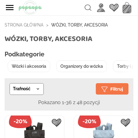

Ulubione
Koszy
Search
STRONA GŁÓWNA
WÓZKI, TORBY, AKCESORIA
WÓZKI, TORBY, AKCESORIA
Podkategorie
Wózki i akcesoria
Organizery do wózka
Torby i pl
Filtruj
Trafność

Pokazano 1-36 z 48 pozycji
-20%
-20%