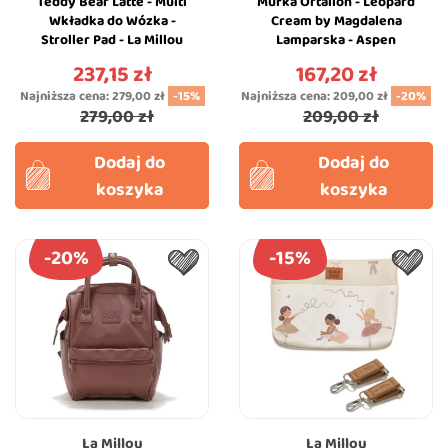
Teddy Bear Latte - Multi
Mufka Ortalion - Leopard
Wkładka do Wózka -
Cream by Magdalena
Stroller Pad - La Millou
Lamparska - Aspen
Winterproof - La Millou
237,15 zł
167,20 zł
Cena
Cena
Najniższa cena:
279,00 zł
-15%
Najniższa cena:
209,00 zł
-20%
279,00 zł
209,00 zł
Dodaj do
Dodaj do
koszyka
koszyka
-20%
-15%
La Millou
La Millou