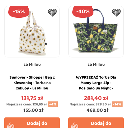
-15%
-40%
La Millou
La Millou
Sunlover - Shopper Bag z
WYPRZEDAŻ Torba Dla
Kieszonką - Torba na
Mamy Large Zip -
zakupy - La Millou
Positano By Night -
Premium - La Millou
131,75 zł
281,40 zł
Cena
Cena
Feeria
Najniższa cena:
126,65 zł
+4%
Najniższa cena:
328,30 zł
-14%
155,00 zł
469,00 zł
Dodaj do
Dodaj do