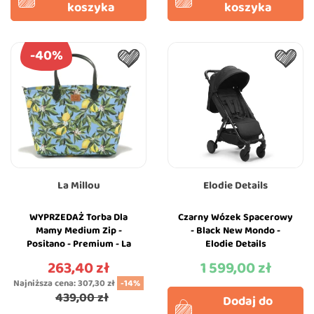
koszyka
koszyka
-40%
La Millou
Elodie Details
WYPRZEDAŻ Torba Dla
Czarny Wózek Spacerowy
Mamy Medium Zip -
- Black New Mondo -
Positano - Premium - La
Elodie Details
Millou Feeria
263,40 zł
1 599,00 zł
Cena
Cena
Najniższa cena:
307,30 zł
-14%
439,00 zł
Dodaj do