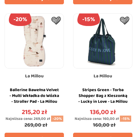
-20%
-15%
La Millou
La Millou
Ballerine Bawełna Velvet
Stripes Green - Torba
- Multi Wkładka do Wózka
Shopper Bag z Kieszonką
- Stroller Pad - La Millou
- Lucky in Love - La Millou
215,20 zł
136,00 zł
Cena
Cena
Najniższa cena:
269,00 zł
-20%
Najniższa cena:
160,00 zł
-15%
269,00 zł
160,00 zł