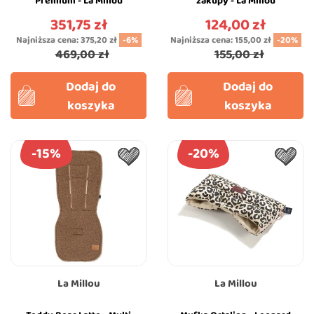
Premium - La Millou
zakupy - La Millou
Feeria
351,75 zł
124,00 zł
Cena
Cena
Najniższa cena:
375,20 zł
-6%
Najniższa cena:
155,00 zł
-20%
469,00 zł
155,00 zł
Dodaj do
Dodaj do
koszyka
koszyka
-15%
-20%
La Millou
La Millou