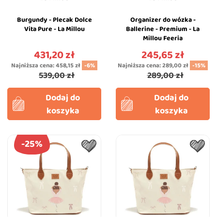
Burgundy - Plecak Dolce
Organizer do wózka -
Vita Pure - La Millou
Ballerine - Premium - La
Millou Feeria
431,20 zł
245,65 zł
Cena
Cena
Najniższa cena:
458,15 zł
-6%
Najniższa cena:
289,00 zł
-15%
539,00 zł
289,00 zł
Dodaj do
Dodaj do
koszyka
koszyka
-25%