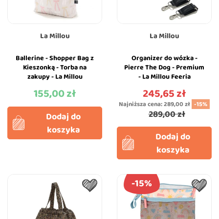
La Millou
La Millou
Ballerine - Shopper Bag z
Organizer do wózka -
Kieszonką - Torba na
Pierre The Dog - Premium
zakupy - La Millou
- La Millou Feeria
155,00 zł
245,65 zł
Cena
Cena
Najniższa cena:
289,00 zł
-15%
289,00 zł
Dodaj do
koszyka
Dodaj do
koszyka
-15%