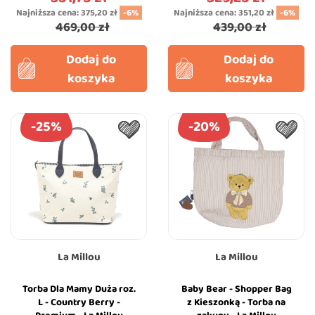
Najniższa cena:
375,20 zł
-6%
Najniższa cena:
351,20 zł
-6%
469,00 zł
439,00 zł
Dodaj do
Dodaj do
koszyka
koszyka
-25%
-20%
La Millou
La Millou
Torba Dla Mamy Duża roz.
Baby Bear - Shopper Bag
L - Country Berry -
z Kieszonką - Torba na