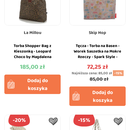
La Millou
Skip Hop
Torba Shopper Bag z
Tęcza - Torba na Basen -
Kieszonką - Leopard
Worek Saszetka na Mokre
Choco by Magdalena
Rzeczy - Spark Style -
Lamparska - La Millou
Skip Hop
185,00 zł
72,25 zł
Cena
Cena
Najniższa cena:
85,00 zł
-15%
85,00 zł
Dodaj do
koszyka
Dodaj do
koszyka
-20%
-15%