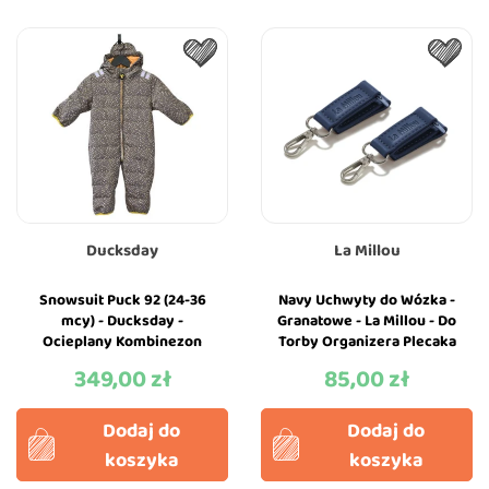
Ducksday
La Millou
Snowsuit Puck 92 (24-36
Navy Uchwyty do Wózka -
mcy) - Ducksday -
Granatowe - La Millou - Do
Ocieplany Kombinezon
Torby Organizera Plecaka
Zimowy
349,00 zł
85,00 zł
Cena
Cena
Dodaj do
Dodaj do
koszyka
koszyka