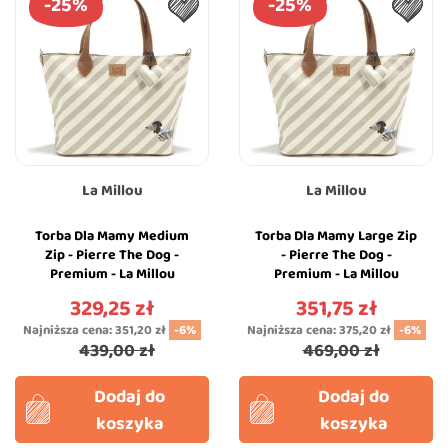
-25%
-25%
La Millou
La Millou
Torba Dla Mamy Medium
Torba Dla Mamy Large Zip
Zip - Pierre The Dog -
- Pierre The Dog -
Premium - La Millou
Premium - La Millou
Feeria
Feeria
329,25 zł
351,75 zł
Cena
Cena
Najniższa cena:
351,20 zł
-6%
Najniższa cena:
375,20 zł
-6%
439,00 zł
469,00 zł
Dodaj do
Dodaj do
koszyka
koszyka