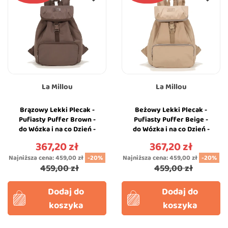
La Millou
La Millou
Brązowy Lekki Plecak -
Beżowy Lekki Plecak -
Pufiasty Puffer Brown -
Pufiasty Puffer Beige -
do Wózka i na co Dzień -
do Wózka i na co Dzień -
La Millou
La Millou
367,20 zł
367,20 zł
Cena
Cena
Najniższa cena:
459,00 zł
-20%
Najniższa cena:
459,00 zł
-20%
459,00 zł
459,00 zł
Dodaj do
Dodaj do
koszyka
koszyka