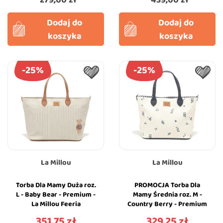
Dodaj do
Dodaj do
koszyka
koszyka
-25%
-25%
La Millou
La Millou
Torba Dla Mamy Duża roz.
PROMOCJA Torba Dla
L - Baby Bear - Premium -
Mamy Średnia roz. M -
La Millou Feeria
Country Berry - Premium
- La Millou Feeria
351,75 zł
329,25 zł
Cena
Cena