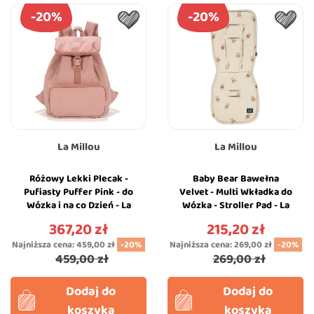
-20%
-20%
La Millou
La Millou
Różowy Lekki Plecak -
Baby Bear Bawełna
Pufiasty Puffer Pink - do
Velvet - Multi Wkładka do
Wózka i na co Dzień - La
Wózka - Stroller Pad - La
Millou
Millou
367,20 zł
215,20 zł
Cena
Cena
Najniższa cena:
459,00 zł
-20%
Najniższa cena:
269,00 zł
-20%
459,00 zł
269,00 zł
Dodaj do
Dodaj do
koszyka
koszyka