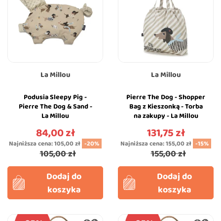
La Millou
La Millou
Podusia Sleepy Pig -
Pierre The Dog - Shopper
Pierre The Dog & Sand -
Bag z Kieszonką - Torba
La Millou
na zakupy - La Millou
84,00 zł
131,75 zł
Cena
Cena
Najniższa cena:
105,00 zł
-20%
Najniższa cena:
155,00 zł
-15%
105,00 zł
155,00 zł
Dodaj do
Dodaj do
koszyka
koszyka