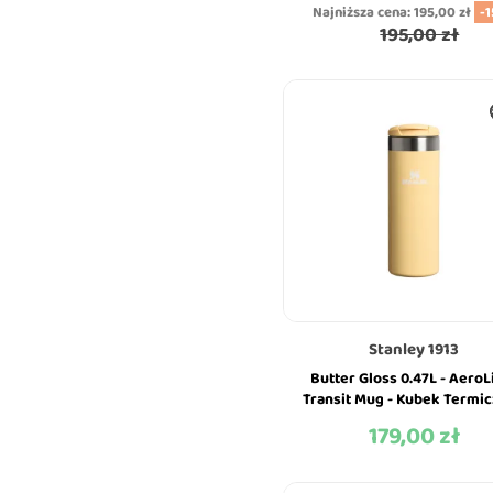
Najniższa cena:
195,00 zł
-
195,00 zł
Stanley 1913
Butter Gloss 0.47L - AeroL
Transit Mug - Kubek Termic
Stanley
179,00 zł
Cena