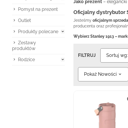
Jako prezent
– elegancki
Pomysł na prezent
Oficjalny dystrybutor
Outlet
Jesteśmy
oficjalnym sprzed
producenta oraz profesjona
Produkty polecane

Wybierz Stanley 1913 – markę
Zestawy
produktów
FILTRUJ
Sortuj wg
Rodzice

Pokaż Nowości