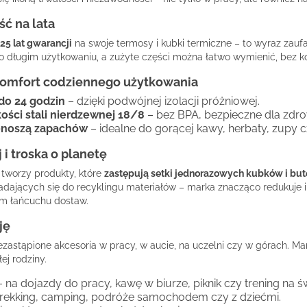
ść na lata
25 lat gwarancji
na swoje termosy i kubki termiczne – to wyraz zaufa
 o długim użytkowaniu, a zużyte części można łatwo wymienić, bez 
 komfort codziennego użytkowania
do 24 godzin
– dzięki podwójnej izolacji próżniowej.
ości stali nierdzewnej 18/8
– bez BPA, bezpieczne dla zdro
rzenoszą zapachów
– idealne do gorącej kawy, herbaty, zupy 
i troska o planetę
 tworzy produkty, które
zastępują setki jednorazowych kubków i but
nadających się do recyklingu materiałów – marka znacząco redukuje 
ym łańcuchu dostaw.
ję
iezastąpione akcesoria w pracy, w aucie, na uczelni czy w górach. Ma
ej rodziny.
 na dojazdy do pracy, kawę w biurze, piknik czy trening na 
trekking, camping, podróże samochodem czy z dziećmi.