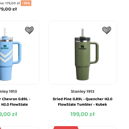
na:
179,00 zł
-15%
79,00 zł
nley 1913
Stanley 1913
 Chevron 0.89L -
Dried Pine 0.89L - Quencher H2.0
 H2.0 FlowState
FlowState Tumbler - Kubek
Kubek Termiczny -
Termiczny - Stanley
9,00 zł
199,00 zł
na
Cena
Stanley