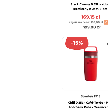
Black Czarny 0.59L - Kub
Termiczny z Ustnikiem 
Quencher ProTour Flip St
169,15 zł
Cena
Tumbler - Stanley
Najniższa cena:
199,00 zł
-
199,00 zł
-15%
Stanley 1913
Chili 0.35L - Café-To-Go - 
Podróżny Kubek Termiczn