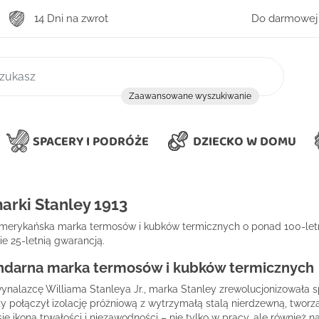
14 Dni na zwrot
Do darmowej 
zukiwanie
Zaawansowane wyszukiwanie
SPACERY I PODRÓŻE
DZIECKO W DOMU
arki Stanley 1913
amerykańska marka termosów i kubków termicznych o ponad 100-letnie
e 25-letnią gwarancją.
endarna marka termosów i kubków termicznych
wynalazcę Williama Stanleya Jr., marka Stanley zrewolucjonizowała
y połączył izolację próżniową z wytrzymałą stalą nierdzewną, tworz
się ikoną trwałości i niezawodności – nie tylko w pracy, ale również