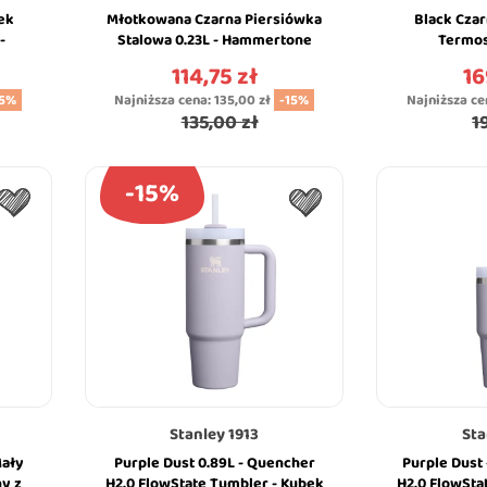
ek
Młotkowana Czarna Piersiówka
Black Czar
-
Stalowa 0.23L - Hammertone
Termos
raw
Black - Seria Classic - Stanley
Łyżkowidelc
114,75 zł
16
Cena
Ce
15%
Najniższa cena:
135,00 zł
-15%
Najniższa ce
135,00 zł
1
-15%
Stanley 1913
Sta
Mały
Purple Dust 0.89L - Quencher
Purple Dust 
y z
H2.0 FlowState Tumbler - Kubek
H2.0 FlowSta