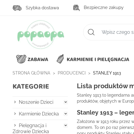
Bezpieczne zakupy
Szybka dostawa
Zaawansowane wys
ZABAWA
KARMIENIE I PIELĘGNACJA
STRONA GŁÓWNA
PRODUCENCI
STANLEY 1913
KATEGORIE
Lista produktów m
Stanley 1913 to legendarna 
produktów, objętych w Europi
Noszenie Dzieci

Stanley 1913 – leg
Karmienie Dziecka

Założona w 1913 roku przez 
Pielęgnacja i

domem. To on po raz pierwsz
Zdrowie Dziecka
pory produkty Stanley stały 