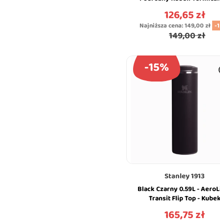
Uchwytem - Travel Mug - St
126,65 zł
Cena
Najniższa cena:
149,00 zł
-
149,00 zł
-15%
Stanley 1913
Black Czarny 0.59L - AeroL
Transit Flip Top - Kube
Termiczny - Stanley
165,75 zł
Cena