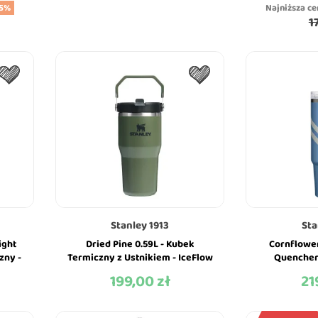
15%
Najniższa ce
1
Stanley 1913
Sta
ight
Dried Pine 0.59L - Kubek
Cornflower
zny -
Termiczny z Ustnikiem - IceFlow
Quencher
Flip Straw Tumbler - Stanley
Tumbler - 
199,00 zł
21
Cena
Ce