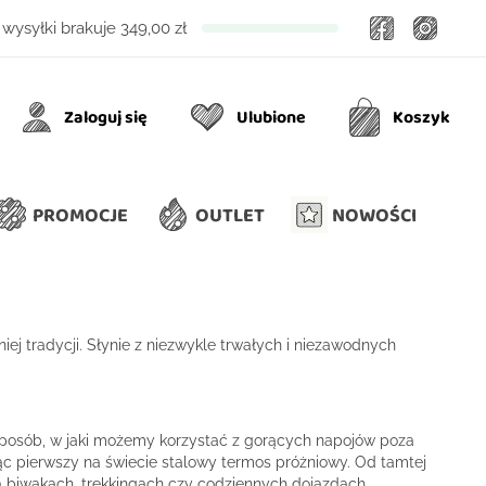
Facebook
Insta
wysyłki brakuje
349,00 zł
Zaloguj się
Ulubione
Koszyk
Ulubione
Koszyk
PROMOCJE
OUTLET
NOWOŚCI
j tradycji. Słynie z niezwykle trwałych i niezawodnych
 sposób, w jaki możemy korzystać z gorących napojów poza
ąc pierwszy na świecie stalowy termos próżniowy. Od tamtej
 na biwakach, trekkingach czy codziennych dojazdach.