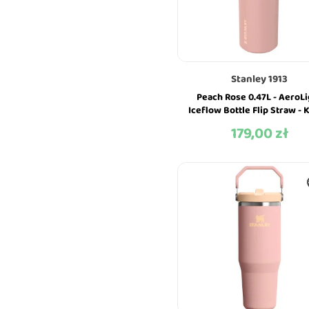
Stanley 1913
Peach Rose 0.47L - AeroLi
Iceflow Bottle Flip Straw -
Termiczny - Stanley
179,00 zł
Cena