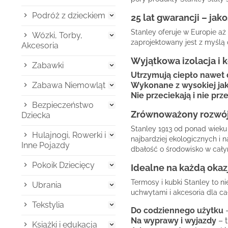
Podróż z dzieckiem

25 lat gwarancji – jako
Stanley oferuje w Europie aż
Wózki, Torby,

zaprojektowany jest z myślą
Akcesoria
Wyjątkowa izolacja i
Zabawki

Utrzymują ciepło nawet 
Zabawa Niemowląt
Wykonane z wysokiej jak

Nie przeciekają i nie p
Bezpieczeństwo

Zrównoważony rozwój 
Dziecka
Stanley 1913 od ponad wieku
Hulajnogi, Rowerki i

najbardziej ekologicznych i 
Inne Pojazdy
dbałość o środowisko w cał
Pokoik Dziecięcy

Idealne na każdą okaz
Termosy i kubki Stanley to n
Ubrania

uchwytami i akcesoria dla cał
Tekstylia

Do codziennego użytku
–
Na wyprawy i wyjazdy
– 
Książki i edukacja
