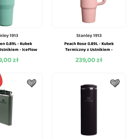
nley 1913
Stanley 1913
en 0.89L - Kubek
Peach Rose 0.89L - Kubek
Ustnikiem - IceFlow
Termiczny z Ustnikiem -
Tumbler - Stanley
Quencher ProTour Flip Straw -
9,00 zł
239,00 zł
na
Cena
Stanley