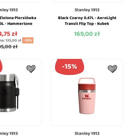
nley 1913
Stanley 1913
Zielona Piersiówka
Black Czarny 0.47L - AeroLight
23L - Hammertone
Transit Flip Top - Kubek
a Classic - Stanley
Termiczny - Stanley
4,75 zł
169,00 zł
na
Cena
na:
135,00 zł
-15%
35,00 zł
-15%
nley 1913
Stanley 1913