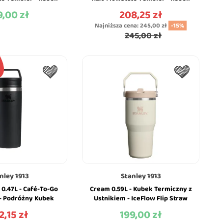
zny - Stanley
Termiczny - Stanley
9,00 zł
208,25 zł
na
Cena
Najniższa cena:
245,00 zł
-15%
245,00 zł
nley 1913
Stanley 1913
 0.47L - Café-To-Go
Cream 0.59L - Kubek Termiczny z
 - Podróżny Kubek
Ustnikiem - IceFlow Flip Straw
Uchwytem - Stanley
Tumbler - Stanley
2,15 zł
199,00 zł
na
Cena