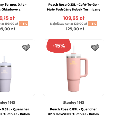
ny Termos 0.4L -
Peach Rose 0.23L - Café-To-Go -
 Obiadowy z
Mały Podróżny Kubek Termiczny
em Spork - Stanley
z Uchwytem - Stanley
9,15 zł
109,65 zł
na
Cena
na:
199,00 zł
-15%
Najniższa cena:
129,00 zł
-15%
99,00 zł
129,00 zł
-15%
nley 1913
Stanley 1913
- 0.59L - Quencher
Peach Rose 0.89L - Quencher
te Tumbler - Kubek
H2.0 FlowState Tumbler - Kubek