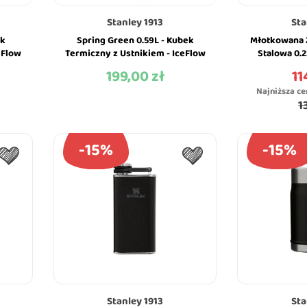
Stanley 1913
Sta
ek
Spring Green 0.59L - Kubek
Młotkowana 
eFlow
Termiczny z Ustnikiem - IceFlow
Stalowa 0.
ley
Flip Straw Tumbler - Stanley
Green - Seri
199,00 zł
11
Cena
Ce
Najniższa ce
1
-15%
-15%
Stanley 1913
Sta