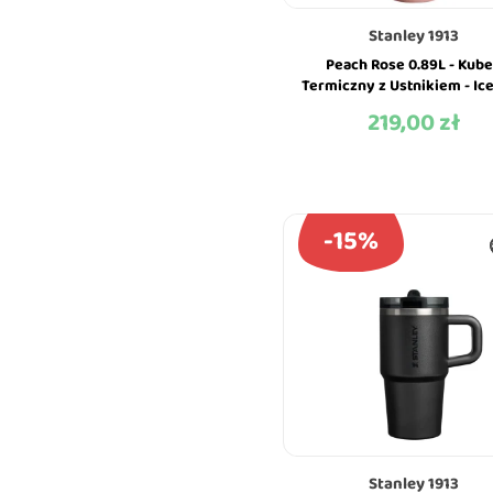
Stanley 1913
Peach Rose 0.89L - Kub
Termiczny z Ustnikiem - Ic
Flip Straw Tumbler - Stan
219,00 zł
Cena
-15%
Stanley 1913