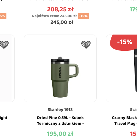
anley
Termiczny - Stanley
Termic
208,25 zł
17
Cena
Ce
15%
Najniższa cena:
245,00 zł
-15%
245,00 zł
-15%
Stanley 1913
Sta
ight
Dried Pine 0.59L - Kubek
Czarny Black
k
Termiczny z Ustnikiem -
Travel Mug
Quencher ProTour Flip Straw -
Termiczny z 
195,00 zł
15
Cena
Ce
Stanley