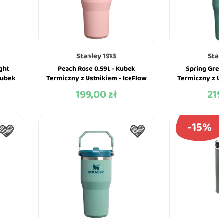
Stanley 1913
Sta
ght
Peach Rose 0.59L - Kubek
Spring Gre
 Kubek
Termiczny z Ustnikiem - IceFlow
Termiczny z 
Flip Straw Tumbler - Stanley
Flip Straw 
199,00 zł
21
Cena
Ce
-15%