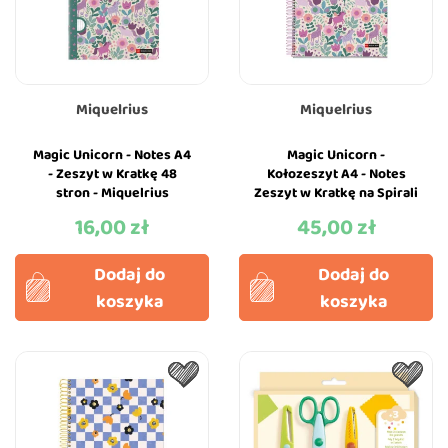
Miquelrius
Miquelrius
Magic Unicorn - Notes A4
Magic Unicorn -
- Zeszyt w Kratkę 48
Kołozeszyt A4 - Notes
stron - Miquelrius
Zeszyt w Kratkę na Spirali
120 stron - Miquelrius
16,00 zł
45,00 zł
Cena
Cena
Dodaj do
Dodaj do
koszyka
koszyka