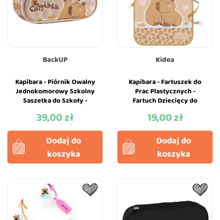
BackUP
Kidea
Kapibara - Piórnik Owalny
Kapibara - Fartuszek do
Jednokomorowy Szkolny
Prac Plastycznych -
Saszetka do Szkoły -
Fartuch Dziecięcy do
BackUP
Malowania - Kidea
39,00 zł
19,00 zł
Cena
Cena
Dodaj do
Dodaj do
koszyka
koszyka