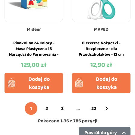
Mideer
MAPED
Piankolina 24 Kolory -
Pierwsze Nożyczki -
Masa Plastyczna i 5
Bezpieczne - dla
Narzędzi do Formowania -
Przedszkolaków - 12 cm
Glina Piankowa - Mideer
Plastikowe - Maped
129,00 zł
12,90 zł
Cena
Cena
Dodaj do
Dodaj do
koszyka
koszyka
…
1
2
3
22

Pokazano 1-36 z 786 pozycji
Powrót do góry
