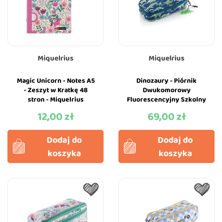
Miquelrius
Miquelrius
Magic Unicorn - Notes A5
Dinozaury - Piórnik
- Zeszyt w Kratkę 48
Dwukomorowy
stron - Miquelrius
Fluorescencyjny Szkolny
Saszetka do Szkoły -
12,00 zł
69,00 zł
Cena
Cena
Miquelrius
Dodaj do
Dodaj do
koszyka
koszyka