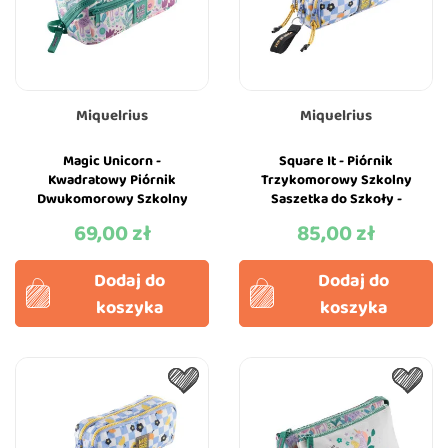
Miquelrius
Miquelrius
Magic Unicorn -
Square It - Piórnik
Kwadratowy Piórnik
Trzykomorowy Szkolny
Dwukomorowy Szkolny
Saszetka do Szkoły -
Saszetka do Szkoły -
Miquelrius
69,00 zł
85,00 zł
Cena
Cena
Miquelrius
Dodaj do
Dodaj do
koszyka
koszyka