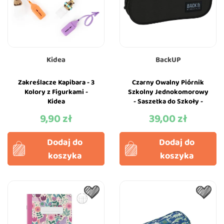
Kidea
BackUP
Zakreślacze Kapibara - 3
Czarny Owalny Piórnik
Kolory z Figurkami -
Szkolny Jednokomorowy
Kidea
- Saszetka do Szkoły -
BackUP
9,90 zł
39,00 zł
Cena
Cena
Dodaj do
Dodaj do
koszyka
koszyka