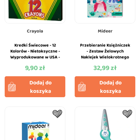
Crayola
Mideer
Kredki Świecowe - 12
Przebieranie Księżniczek
Kolorów - Nietoksyczne -
- Zestaw Żelowych
Wyprodukowane w USA -
Naklejek Wielokrotnego
Crayola
Użytku - Mideer
9,90 zł
32,99 zł
Cena
Cena
Dodaj do
Dodaj do
koszyka
koszyka