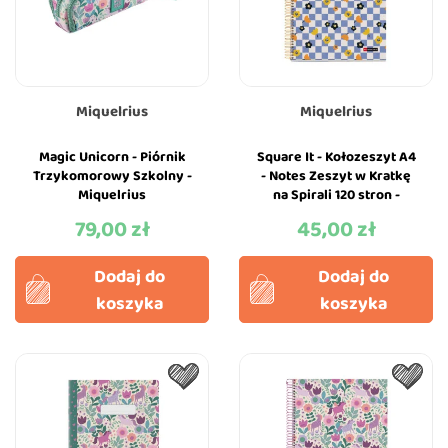
Miquelrius
Miquelrius
Magic Unicorn - Piórnik
Square It - Kołozeszyt A4
Trzykomorowy Szkolny -
- Notes Zeszyt w Kratkę
Miquelrius
na Spirali 120 stron -
Miquelrius
79,00 zł
45,00 zł
Cena
Cena
Dodaj do
Dodaj do
koszyka
koszyka