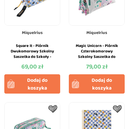
Miquelrius
Miquelrius
Square It - Piórnik
Magic Unicorn - Piórnik
Dwukomorowy Szkolny
Czterokomorowy
Saszetka do Szkoły -
Szkolny Saszetka do
Miquelrius
Szkoły - Miquelrius
69,00 zł
79,00 zł
Cena
Cena
Dodaj do
Dodaj do
koszyka
koszyka