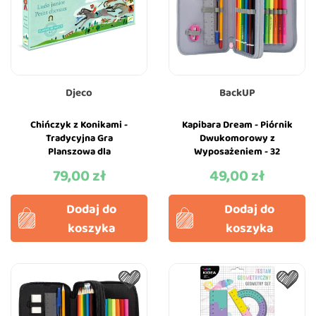
Djeco
BackUP
Chińczyk z Konikami -
Kapibara Dream - Piórnik
Tradycyjna Gra
Dwukomorowy z
Planszowa dla
Wyposażeniem - 32
Miłośników Koni - Djeco
Elementy - Kredki i Pisaki
79,00 zł
49,00 zł
Cena
Cena
- BackUP
Dodaj do
Dodaj do
koszyka
koszyka