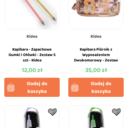
Kidea
Kidea
Kapibara - Zapachowe
Kapibara Piórnik z
Gumki i Ołówki - Zestaw 5
Wyposażeniem
szt - Kidea
Dwukomorowy - Zestaw
Szkolny - Kidea
12,00 zł
35,00 zł
Cena
Cena
Dodaj do
Dodaj do
koszyka
koszyka