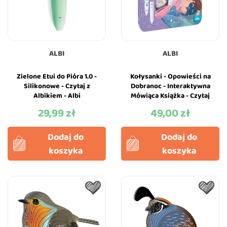
ALBI
ALBI
Zielone Etui do Pióra 1.0 -
Kołysanki - Opowieści na
Silikonowe - Czytaj z
Dobranoc - Interaktywna
Albikiem - Albi
Mówiąca Książka - Czytaj
z Albikiem - Albi
29,99 zł
49,00 zł
Cena
Cena
Dodaj do
Dodaj do
koszyka
koszyka