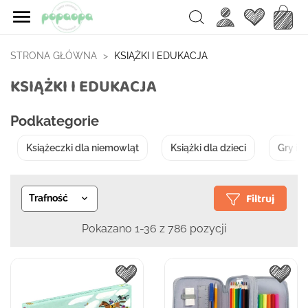

Ulubione
Koszy
Search
STRONA GŁÓWNA
KSIĄŻKI I EDUKACJA
KSIĄŻKI I EDUKACJA
Podkategorie
Książeczki dla niemowląt
Książki dla dzieci
Gry i 
Filtruj
Trafność

Pokazano 1-36 z 786 pozycji