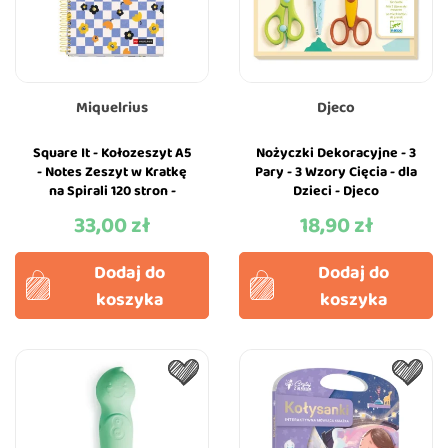
Miquelrius
Djeco
Square It - Kołozeszyt A5
Nożyczki Dekoracyjne - 3
- Notes Zeszyt w Kratkę
Pary - 3 Wzory Cięcia - dla
na Spirali 120 stron -
Dzieci - Djeco
Miquelrius
33,00 zł
18,90 zł
Cena
Cena
Dodaj do
Dodaj do
koszyka
koszyka