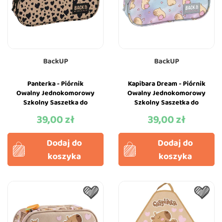
BackUP
BackUP
Panterka - Piórnik
Kapibara Dream - Piórnik
Owalny Jednokomorowy
Owalny Jednokomorowy
Szkolny Saszetka do
Szkolny Saszetka do
Szkoły w Cętki - BackUP
Szkoły - BackUP
39,00 zł
39,00 zł
Cena
Cena
Dodaj do
Dodaj do
koszyka
koszyka