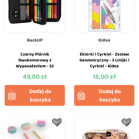
BackUP
Kidea
Czarny Piórnik
Ekierki i Cyrkiel - Zestaw
Dwukomorowy z
Geometryczny - 3 Linijki i
Wyposażeniem - 32
Cyrkiel - Kidea
Elementy - Kredki i Pisaki
49,00 zł
15,00 zł
Cena
Cena
- BackUP
Dodaj do
Dodaj do
koszyka
koszyka