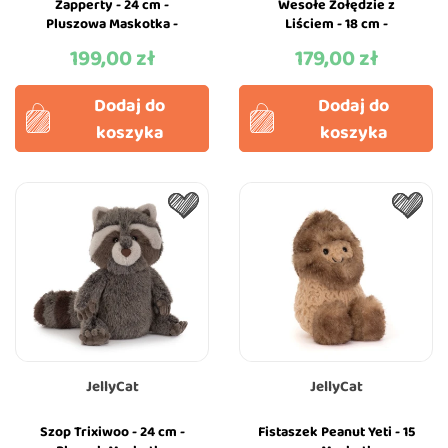
Zapperty - 24 cm -
Wesołe Żołędzie z
Pluszowa Maskotka -
Liściem - 18 cm -
JellyCat
Pluszowa Maskotka -
199,00 zł
179,00 zł
Cena
Cena
JellyCat
Dodaj do
Dodaj do
koszyka
koszyka
JellyCat
JellyCat
Szop Trixiwoo - 24 cm -
Fistaszek Peanut Yeti - 15