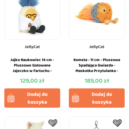
JellyCat
JellyCat
Jajko Naukowiec 14 cm -
Kometa - 11 cm - Pluszowa
Pluszowe Gotowane
Spadająca Gwiazda -
Jajeczko w Fartuchu -
Maskotka Przytulanka -
Maskotka Przytulanka -
JellyCat
129,00 zł
189,00 zł
Cena
Cena
JellyCat
Dodaj do
Dodaj do
koszyka
koszyka