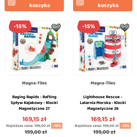
koszyka
koszyka
-15%
-15%
Magna-Tiles
Magna-Tiles
Raging Rapids - Rafting
Lighthouse Rescue -
Spływ Kajakowy - Klocki
Latarnia Morska - Klocki
Magnetyczne 27
Magnetyczne 26
elementów z Figurką -
elementów z Figurką -
169,15 zł
169,15 zł
Cena
Cena
Magna-Tiles
Magna-Tiles
Najniższa cena:
199,00 zł
-15%
Najniższa cena:
199,00 zł
-15%
199,00 zł
199,00 zł