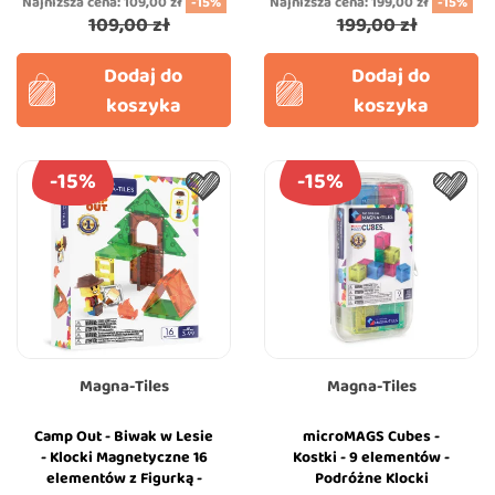
Najniższa cena:
109,00 zł
-15%
Najniższa cena:
199,00 zł
-15%
109,00 zł
199,00 zł
Dodaj do
Dodaj do
koszyka
koszyka
-15%
-15%
Magna-Tiles
Magna-Tiles
Camp Out - Biwak w Lesie
microMAGS Cubes -
- Klocki Magnetyczne 16
Kostki - 9 elementów -
elementów z Figurką -
Podróżne Klocki