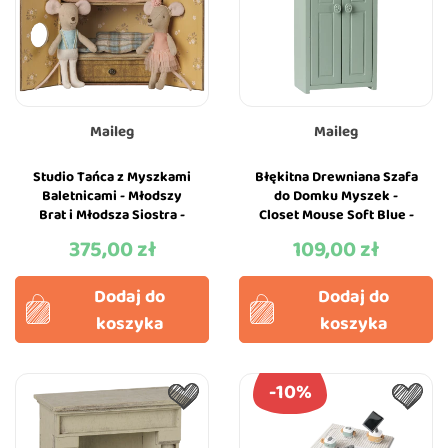
Maileg
Maileg
Studio Tańca z Myszkami
Błękitna Drewniana Szafa
Baletnicami - Młodszy
do Domku Myszek -
Brat i Młodsza Siostra -
Closet Mouse Soft Blue -
Szkoła Baletowa - Maileg
Maileg
375,00 zł
109,00 zł
Cena
Cena
Dodaj do
Dodaj do
koszyka
koszyka
-10%