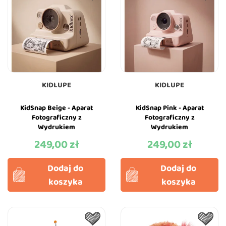
KIDLUPE
KIDLUPE
KidSnap Beige - Aparat
KidSnap Pink - Aparat
Fotograficzny z
Fotograficzny z
Wydrukiem
Wydrukiem
Natychmiastowym dla
Natychmiastowym dla
249,00 zł
249,00 zł
Cena
Cena
Dzieci - Kidinex
Dzieci - Kidinex
Dodaj do
Dodaj do
koszyka
koszyka