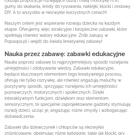
rodzaju propozycje rozwijające dużą i małą motorykę m.in.
gumy do skakania, kredy do rysowania, naklejki, klocki i zestawy
DIY. A to wszystko w niezwykle korzystnych cenach!
Naszym celem jest wspieranie rozwoju dziecka na każdym
etapie. Oferujemy więc atrakcyjne i bezpieczne zabawki, które
spełniają również walory edukacyjne. Zrób zakupy w
Popaopa.pl i wejdź do świata kreatywnej zabawy!
Nauka przez zabawę: zabawki edukacyjne
Nauka poprzez zabawę to najprzyjemniejszy sposób rozwijania
umiejętności i zdobywania wiedzy. Zabawki edukacyjne,
będące kluczowym elementem tego kreatywnego procesu,
oferują nie tylko rozrywkę, ale również angażują maluchy w
pozytywny sposób, sprzyjając rozwijaniu ich umiejętności
poznawczych, motorycznych i społecznych. Dzięki
interaktywnym funkcjom, dźwiękom oraz elementom
sensorycznym, te specjalnie zaprojektowane gadżety stymulują
rozwój dzieci, ucząc je, angażując różne zmysły i wzbogacając
doświadczenia.
Zabawki dla dziewczynek i chłopców są niezwykle
zróżnicowane, obejmując różne kategorie, takie jak klocki, gry