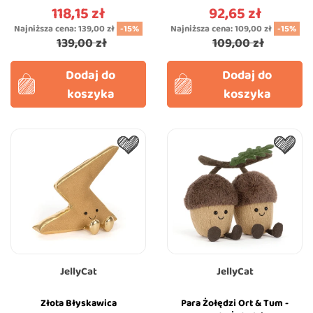
Magna-Tiles
Magnetyczne - Travel Set
118,15 zł
92,65 zł
Cena
Cena
- Magna-Tiles
Najniższa cena:
139,00 zł
-15%
Najniższa cena:
109,00 zł
-15%
139,00 zł
109,00 zł
Dodaj do
Dodaj do
koszyka
koszyka
JellyCat
JellyCat
Złota Błyskawica
Para Żołędzi Ort & Tum -