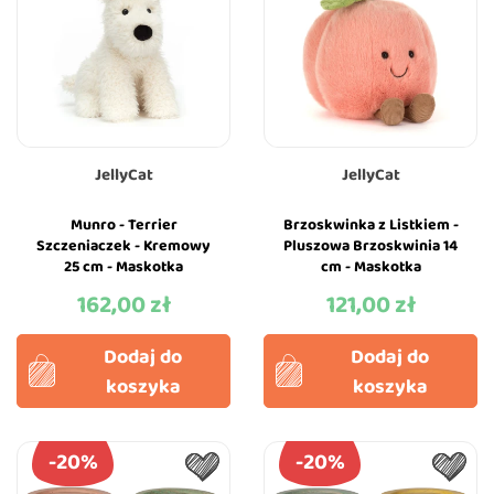
JellyCat
JellyCat
Munro - Terrier
Brzoskwinka z Listkiem -
Szczeniaczek - Kremowy
Pluszowa Brzoskwinia 14
25 cm - Maskotka
cm - Maskotka
Przytulanka Pies -
Przytulanka - JellyCat
162,00 zł
121,00 zł
Cena
Cena
JellyCat
Dodaj do
Dodaj do
koszyka
koszyka
-20%
-20%