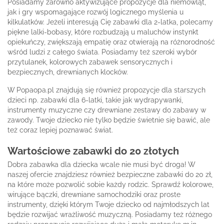
Posiadamy zarówno aktywizujące propozycje dla niemowląt,
jak i gry wspomagające rozwój logicznego myślenia u
kilkulatków. Jeżeli interesują Cię zabawki dla 2-latka, polecamy
piękne lalki-bobasy, które rozbudzają u maluchów instynkt
opiekuńczy, zwiększają empatię oraz otwierają na różnorodność
wśród ludzi z całego świata. Posiadamy też szeroki wybór
przytulanek, kolorowych zabawek sensorycznych i
bezpiecznych, drewnianych klocków.
W Popaopa.pl znajdują się również propozycje dla starszych
dzieci np. zabawki dla 6-latki, takie jak wydrapywanki,
instrumenty muzyczne czy drewniane zestawy do zabawy w
zawody. Twoje dziecko nie tylko będzie świetnie się bawić, ale
też coraz lepiej poznawać świat.
Wartościowe zabawki do 20 złotych
Dobra zabawka dla dziecka wcale nie musi być droga! W
naszej ofercie znajdziesz również bezpieczne zabawki do 20 zł,
na które może pozwolić sobie każdy rodzic. Sprawdź kolorowe,
wirujące bączki, drewniane samochodziki oraz proste
instrumenty, dzięki którym Twoje dziecko od najmłodszych lat
będzie rozwijać wrażliwość muzyczną. Posiadamy też różnego