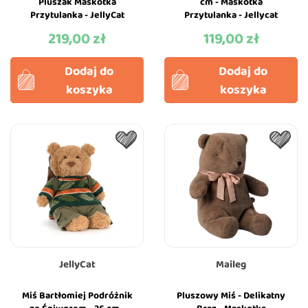
Pluszak Maskotka
cm - Maskotka
Przytulanka - JellyCat
Przytulanka - Jellycat
219,00 zł
119,00 zł
Cena
Cena
Dodaj do
Dodaj do
koszyka
koszyka
JellyCat
Maileg
Miś Bartłomiej Podróżnik
Pluszowy Miś - Delikatny