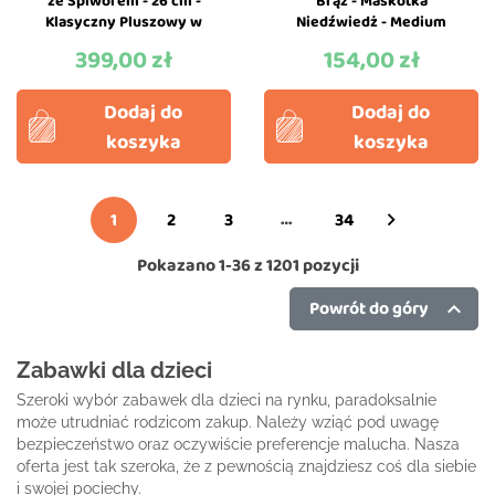
ze Śpiworem - 26 cm -
Brąz - Maskotka
Klasyczny Pluszowy w
Niedźwiedż - Medium
Zdejmowanym Ubranku
Teddy Bear - Maileg
399,00 zł
154,00 zł
Cena
Cena
-...
Dodaj do
Dodaj do
koszyka
koszyka
…
1
2
3
34

Pokazano 1-36 z 1201 pozycji
Powrót do góry

Zabawki dla dzieci
Szeroki wybór zabawek dla dzieci na rynku, paradoksalnie
może utrudniać rodzicom zakup. Należy wziąć pod uwagę
bezpieczeństwo oraz oczywiście preferencje malucha. Nasza
oferta jest tak szeroka, że z pewnością znajdziesz coś dla siebie
i swojej pociechy.