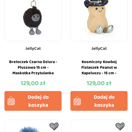
JellyCat
JellyCat
Breloczek Czarna Dziura -
Kosmiczny Kowboj
Pluszowa 15 cm -
Fistaszek Peanut w
Maskotka Przytulanka
Kapeluszu - 15 cm -
Brelok Charms - JellyCat
Maskotka Przytulanka -
129,00 zł
129,00 zł
Cena
Cena
Jellycat
Dodaj do
Dodaj do
koszyka
koszyka