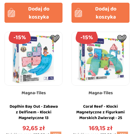
Dodaj do
Dodaj do
koszyka
koszyka
-15%
-15%
Magna-Tiles
Magna-Tiles
Doplhin Bay Out - Zabawa
Coral Reef - Klocki
z Delfinem - Klocki
Magnetyczne z Figurkami
Magnetyczne 13
Morskich Zwierząt - 25
elementów z Figurką -
elementów - Magna-Tiles
92,65 zł
169,15 zł
Cena
Cena
Magna-Tiles