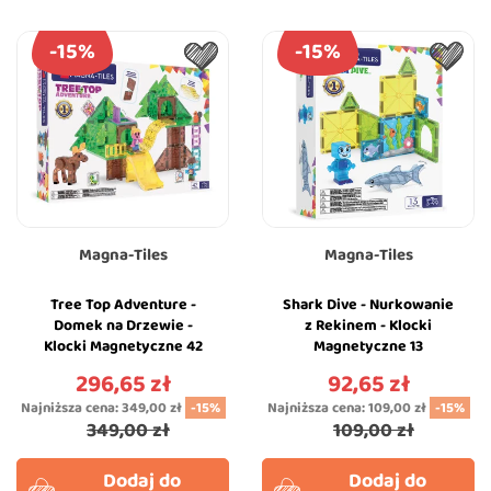
-15%
-15%
Magna-Tiles
Magna-Tiles
Tree Top Adventure -
Shark Dive - Nurkowanie
Domek na Drzewie -
z Rekinem - Klocki
Klocki Magnetyczne 42
Magnetyczne 13
elementy z Figurkami -
elementów z Figurką -
296,65 zł
92,65 zł
Cena
Cena
Magna-Tiles
Magna-Tiles
Najniższa cena:
349,00 zł
-15%
Najniższa cena:
109,00 zł
-15%
349,00 zł
109,00 zł
Dodaj do
Dodaj do