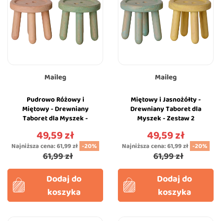
Maileg
Maileg
Pudrowo Różowy i
Miętowy i Jasnożółty -
Miętowy - Drewniany
Drewniany Taboret dla
Taboret dla Myszek -
Myszek - Zestaw 2
Zestaw 2 Stołków -
Stołków - Maileg
49,59 zł
49,59 zł
Cena
Cena
Maileg
Najniższa cena:
61,99 zł
-20%
Najniższa cena:
61,99 zł
-20%
61,99 zł
61,99 zł
Dodaj do
Dodaj do
koszyka
koszyka