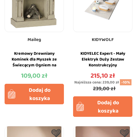
Maileg
KIDYWOLF
Kremowy Drewniany
KIDYELEC Expert - Mały
Kominek dla Myszek ze
Elektryk Duży Zestaw
Świecącym Ogniem na
Konstrukcyjny
Baterie - Maileg
Elektryczność -
109,00 zł
215,10 zł
Cena
Cena
KIDYWOLF
Najniższa cena:
239,00 zł
-10%
239,00 zł
Dodaj do
koszyka
Dodaj do
koszyka