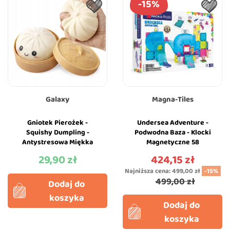
-15%
Galaxy
Magna-Tiles
Gniotek Pierożek -
Undersea Adventure -
Squishy Dumpling -
Podwodna Baza - Klocki
Antystresowa Miękka
Magnetyczne 58
Zabawka Sensoryczna
elementów z Figurkami -
29,90 zł
424,15 zł
Cena
Cena
Relaksacyjna
Magna-Tiles
Najniższa cena:
499,00 zł
-15%
499,00 zł
Dodaj do
koszyka
Dodaj do
koszyka