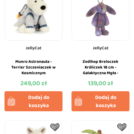
JellyCat
JellyCat
Munro Astronauta -
Zodihop Breloczek
Terrier Szczeniaczek w
Króliczek 18 cm -
Kosmicznym
Galaktyczna Mgła -
Kombinezonie - 23 cm -
Maskotka Przytulanka
249,00 zł
139,00 zł
Cena
Cena
Maskotka Przytulanka...
Brelok Charms - JellyCat
Dodaj do
Dodaj do
koszyka
koszyka