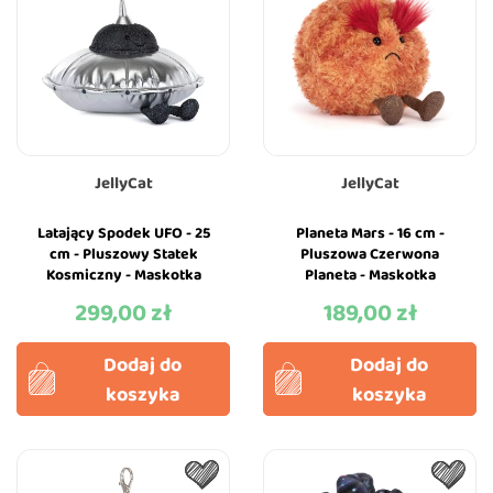
JellyCat
JellyCat
Latający Spodek UFO - 25
Planeta Mars - 16 cm -
cm - Pluszowy Statek
Pluszowa Czerwona
Kosmiczny - Maskotka
Planeta - Maskotka
Przytulanka - JellyCat
Przytulanka - JellyCat
299,00 zł
189,00 zł
Cena
Cena
Dodaj do
Dodaj do
koszyka
koszyka