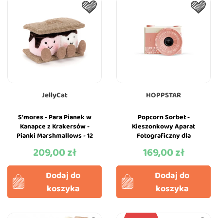
JellyCat
HOPPSTAR
S'mores - Para Pianek w
Popcorn Sorbet -
Kanapce z Krakersów -
Kieszonkowy Aparat
Pianki Marshmallows - 12
Fotograficzny dla
cm - Pluszowa Maskotka
Najmłodszych Dzieci -
209,00 zł
169,00 zł
Cena
Cena
-...
Hoppstar - Różowy
Dodaj do
Dodaj do
koszyka
koszyka