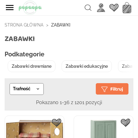

Ulubione
Koszy
Search
STRONA GŁÓWNA
ZABAWKI
ZABAWKI
Podkategorie
Zabawki drewniane
Zabawki edukacyjne
Zabawki
Filtruj
Trafność

Pokazano 1-36 z 1201 pozycji