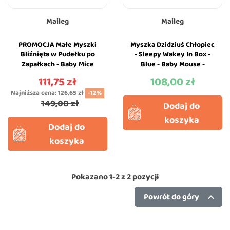
Maileg
Maileg
PROMOCJA Małe Myszki
Myszka Dzidziuś Chłopiec
Bliźnięta w Pudełku po
- Sleepy Wakey In Box -
Zapałkach - Baby Mice
Blue - Baby Mouse -
Twins - Maileg
Maileg
111,75 zł
108,00 zł
Cena
Cena
Najniższa cena:
126,65 zł
-12%
149,00 zł
Dodaj do
koszyka
Dodaj do
koszyka
Pokazano 1-2 z 2 pozycji
Powrót do góry
