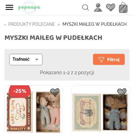

Ulubione
Koszy
Search
A
PRODUKTY POLECANE
MYSZKI MAILEG W PUDEŁKACH
MYSZKI MAILEG W PUDEŁKACH
Filtruj
Trafność

Pokazano 1-2 z 2 pozycji
-25%