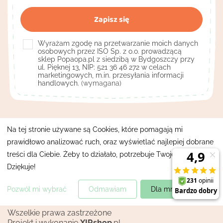
Wyrażam zgodę na przetwarzanie moich danych
osobowych przez ISO Sp. z o.o. prowadzącą
sklep Popaopa.pl z siedzibą w Bydgoszczy przy
ul. Pięknej 13, NIP: 521 36 46 272 w celach
marketingowych, m.in. przesyłania informacji
handlowych.
(wymagana)
Kontakt

Na tej stronie używane są Cookies, które pomagają mi
prawidłowo analizować ruch, oraz wyświetlać najlepiej dobrane
Pomocne linki

treści dla Ciebie. Żeby to działało, potrzebuje Twojej zgody.
Moje konto
Dziękuje!

Pozwól mi wybrać
Odmawiam
Dla mnie super!
Mapa strony
Polityka prywatności
Wszelkie prawa zastrzeżone
Projekt i wykonanie
XIRshop
.pl