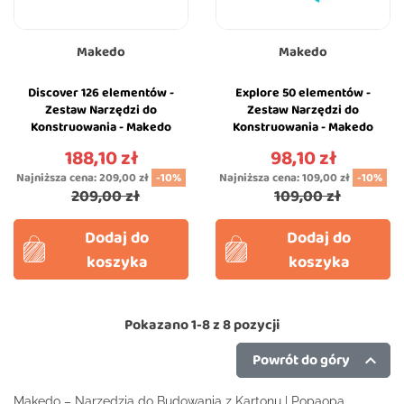
Makedo
Makedo
Discover 126 elementów -
Explore 50 elementów -
Zestaw Narzędzi do
Zestaw Narzędzi do
Konstruowania - Makedo
Konstruowania - Makedo
188,10 zł
98,10 zł
Cena
Cena
Najniższa cena:
209,00 zł
-10%
Najniższa cena:
109,00 zł
-10%
209,00 zł
109,00 zł
Dodaj do
Dodaj do
koszyka
koszyka
Pokazano 1-8 z 8 pozycji
Powrót do góry

Makedo – Narzędzia do Budowania z Kartonu | Popaopa