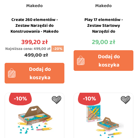
Makedo
Makedo
Create 260 elementów -
Play 17 elementów -
Zestaw Narzędzi do
Zestaw Startowy
Konstruowania - Makedo
Narzędzi do
Konstruowania - Makedo
399,20 zł
29,00 zł
Cena
Cena
Najniższa cena:
499,00 zł
-20%
499,00 zł
Dodaj do
koszyka
Dodaj do
koszyka
-10%
-10%