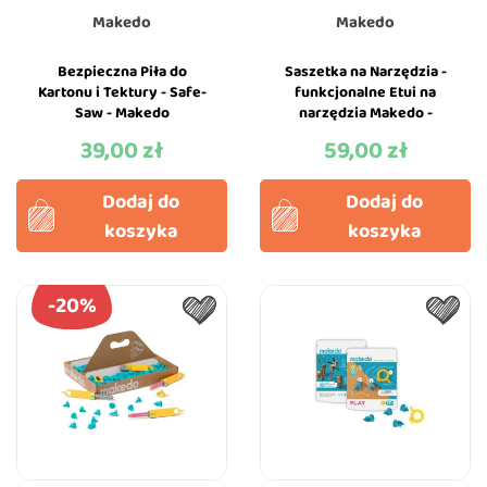
Makedo
Makedo
Bezpieczna Piła do
Saszetka na Narzędzia -
Kartonu i Tektury - Safe-
funkcjonalne Etui na
Saw - Makedo
narzędzia Makedo -
Makedo
39,00 zł
59,00 zł
Cena
Cena
Dodaj do
Dodaj do
koszyka
koszyka
-20%