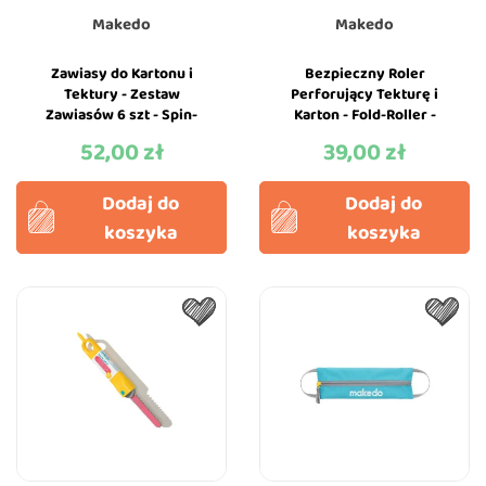
Makedo
Makedo
Zawiasy do Kartonu i
Bezpieczny Roler
Tektury - Zestaw
Perforujący Tekturę i
Zawiasów 6 szt - Spin-
Karton - Fold-Roller -
Hinge - Makedo
Makedo
52,00 zł
39,00 zł
Cena
Cena
Dodaj do
Dodaj do
koszyka
koszyka