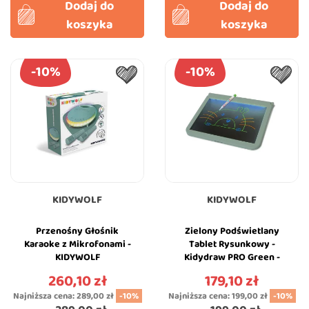
Dodaj do
Dodaj do
koszyka
koszyka
-10%
-10%
KIDYWOLF
KIDYWOLF
Przenośny Głośnik
Zielony Podświetlany
Karaoke z Mikrofonami -
Tablet Rysunkowy -
KIDYWOLF
Kidydraw PRO Green -
KIDYWOLF
260,10 zł
179,10 zł
Cena
Cena
Najniższa cena:
289,00 zł
-10%
Najniższa cena:
199,00 zł
-10%