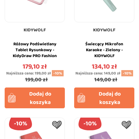
KIDYWOLF
KIDYWOLF
Różowy Podświetlany
Świecący Mikrofon
Tablet Rysunkowy -
Karaoke - Zielony -
KidyDraw PRO Fashion
KIDYWOLF
Pink - KIDYWOLF
179,10 zł
134,10 zł
Cena
Cena
Najniższa cena:
199,00 zł
-10%
Najniższa cena:
149,00 zł
-10%
199,00 zł
149,00 zł
Dodaj do
Dodaj do
koszyka
koszyka
-10%
-10%