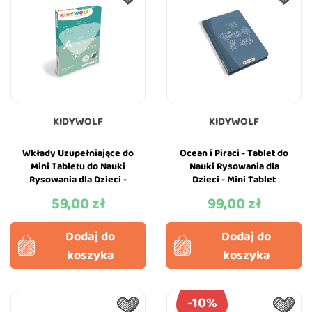
KIDYWOLF
KIDYWOLF
Wkłady Uzupełniające do
Ocean i Piraci - Tablet do
Mini Tabletu do Nauki
Nauki Rysowania dla
Rysowania dla Dzieci -
Dzieci - Mini Tablet
Gry i Edukacja -
Rysunkowy - Ocean and
59,00 zł
99,00 zł
Cena
Cena
KIDYWOLF
Pirates...
Dodaj do
Dodaj do
koszyka
koszyka
-10%