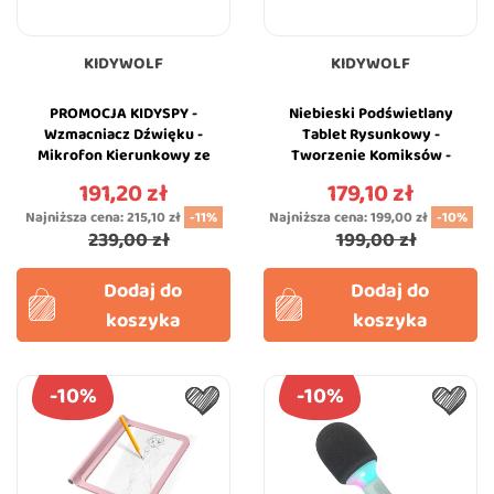
KIDYWOLF
KIDYWOLF
PROMOCJA KIDYSPY -
Niebieski Podświetlany
Wzmacniacz Dźwięku -
Tablet Rysunkowy -
Mikrofon Kierunkowy ze
Tworzenie Komiksów -
Słuchawkami - KIDYWOLF
KidyDraw PRO Manga -
191,20 zł
179,10 zł
Cena
Cena
KIDYWOLF
Najniższa cena:
215,10 zł
-11%
Najniższa cena:
199,00 zł
-10%
239,00 zł
199,00 zł
Dodaj do
Dodaj do
koszyka
koszyka
-10%
-10%