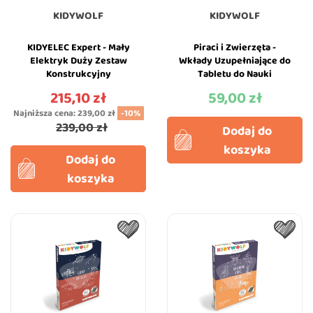
KIDYWOLF
KIDYWOLF
KIDYELEC Expert - Mały
Piraci i Zwierzęta -
Elektryk Duży Zestaw
Wkłady Uzupełniające do
Konstrukcyjny
Tabletu do Nauki
Elektryczność -
Rysowania dla Dzieci -
215,10 zł
59,00 zł
Cena
Cena
KIDYWOLF
KIDYWOLF
Najniższa cena:
239,00 zł
-10%
239,00 zł
Dodaj do
koszyka
Dodaj do
koszyka