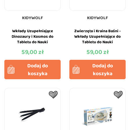
KIDYWOLF
KIDYWOLF
Wkłady Uzupełniające
Zwierzęta i Kraina Baśni -
Dinozaury i Kosmos do
Wkłady Uzupełniające do
Tabletu do Nauki
Tabletu do Nauki
Rysowania dla Dzieci -
Rysowania dla Dzieci -
59,00 zł
59,00 zł
Cena
Cena
KIDYWOLF
KIDYWOLF
Dodaj do
Dodaj do
koszyka
koszyka