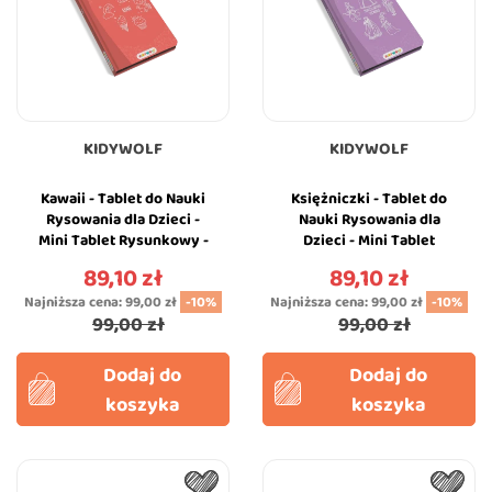
KIDYWOLF
KIDYWOLF
Kawaii - Tablet do Nauki
Księżniczki - Tablet do
Rysowania dla Dzieci -
Nauki Rysowania dla
Mini Tablet Rysunkowy -
Dzieci - Mini Tablet
KIDYWOLF
Rysunkowy - Princess -
89,10 zł
89,10 zł
Cena
Cena
KIDYWOLF
Najniższa cena:
99,00 zł
-10%
Najniższa cena:
99,00 zł
-10%
99,00 zł
99,00 zł
Dodaj do
Dodaj do
koszyka
koszyka