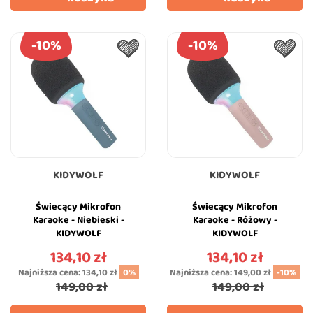
-10%
-10%
KIDYWOLF
KIDYWOLF
Świecący Mikrofon
Świecący Mikrofon
Karaoke - Niebieski -
Karaoke - Różowy -
KIDYWOLF
KIDYWOLF
134,10 zł
134,10 zł
Cena
Cena
Najniższa cena:
134,10 zł
0%
Najniższa cena:
149,00 zł
-10%
149,00 zł
149,00 zł