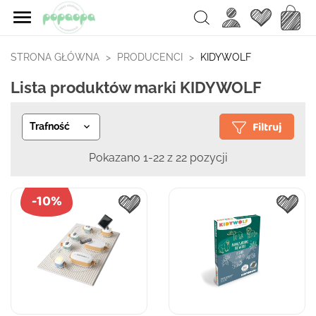

Ulubione
Koszy
Search
STRONA GŁÓWNA
PRODUCENCI
KIDYWOLF
Lista produktów marki KIDYWOLF
Filtruj
Trafność

Pokazano 1-22 z 22 pozycji
-10%