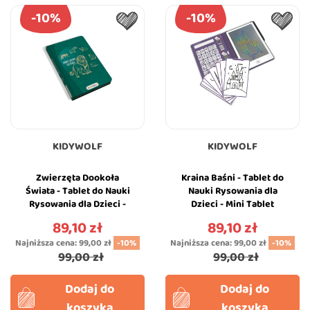
-10%
-10%
KIDYWOLF
KIDYWOLF
Zwierzęta Dookoła
Kraina Baśni - Tablet do
Świata - Tablet do Nauki
Nauki Rysowania dla
Rysowania dla Dzieci -
Dzieci - Mini Tablet
Mini Tablet Rysunkowy -
Rysunkowy - Once Upon a
89,10 zł
89,10 zł
Cena
Cena
KIDYWOLF
Time -...
Najniższa cena:
99,00 zł
-10%
Najniższa cena:
99,00 zł
-10%
99,00 zł
99,00 zł
Dodaj do
Dodaj do
koszyka
koszyka