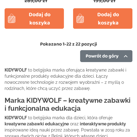
289,00 zł
199,00 zł
Dodaj do
Dodaj do
koszyka
koszyka
Pokazano 1-22 z 22 pozycji
Powrót do góry

KIDYWOLF
to belgijska marka oferująca kreatywne zabawki i
funkcjonalne produkty edukacyjne dla dzieci. Łączy
nowoczesne technologie z rozwojem wyobraźni – z myślą o
rodzinach, które chcą uczyć przez zabawę.
Marka KIDYWOLF – kreatywne zabawki
i funkcjonalna edukacja
KIDYWOLF
to belgijska marka dla dzieci, która oferuje
kreatywne zabawki edukacyjne
oraz
interaktywne produkty
inspirowane ideą nauki przez zabawę. Powstała w 2019 roku za
sprawą dwóch ojców z Belgii, których własne dzieci