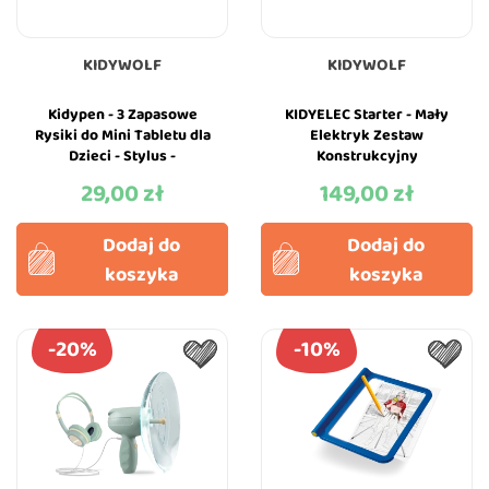
KIDYWOLF
KIDYWOLF
Kidypen - 3 Zapasowe
KIDYELEC Starter - Mały
Rysiki do Mini Tabletu dla
Elektryk Zestaw
Dzieci - Stylus -
Konstrukcyjny
KIDYWOLF
Elektryczność -
29,00 zł
149,00 zł
Cena
Cena
KIDYWOLF
Dodaj do
Dodaj do
koszyka
koszyka
-20%
-10%