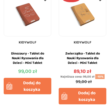
KIDYWOLF
KIDYWOLF
Dinozaury - Tablet do
Zwierzątka - Tablet do
Nauki Rysowania dla
Nauki Rysowania dla
Dzieci - Mini Tablet
Dzieci - Mini Tablet
Rysunkowy - Dinosaurs -
Rysunkowy - Animals -
99,00 zł
89,10 zł
Cena
Cena
KIDYWOLF
KIDYWOLF
Najniższa cena:
99,00 zł
-10%
99,00 zł
Dodaj do
koszyka
Dodaj do
koszyka