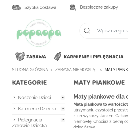
Bezpieczne zakupy
Szybka dostawa
Zaawansowane wys
ZABAWA
KARMIENIE I PIELĘGNACJA
STRONA GŁÓWNA
ZABAWA NIEMOWLĄT
MATY PIAN
KATEGORIE
MATY PIANKOWE
Maty piankowe dla d
Noszenie Dzieci

Mata piankowa to wartościo
Karmienie Dziecka

utrzymaniu czystości przestr
z ich wykorzystaniem. Całko
Pielęgnacja i

niemowlę. Chociaż z pełną 
Zdrowie Dziecka
dzieciństwa.