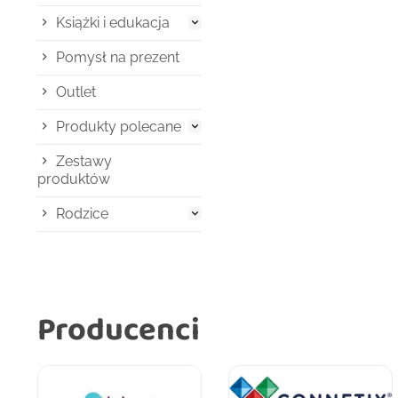
Książki i edukacja

Pomysł na prezent
Outlet
Produkty polecane

Zestawy
produktów
Rodzice

Producenci