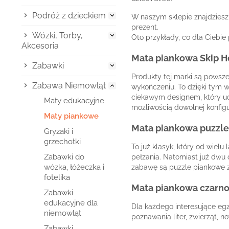
Podróż z dzieckiem

W naszym sklepie znajdziesz
prezent.
Wózki, Torby,

Oto przykłady, co dla Ciebie
Akcesoria
Mata piankowa Skip H
Zabawki

Produkty tej marki są powsze
Zabawa Niemowląt

wykończeniu. To dzięki tym 
ciekawym designem, który uc
Maty edukacyjne
możliwością dowolnej konfigu
Maty piankowe
Mata piankowa puzzle
Gryzaki i
grzechotki
To już klasyk, który od wielu
Zabawki do
pełzania. Natomiast już dwu
wózka, łóżeczka i
zabawę są puzzle piankowe 
fotelika
Mata piankowa czarno
Zabawki
edukacyjne dla
Dla każdego interesujące e
niemowląt
poznawania liter, zwierząt, no
Zabawki