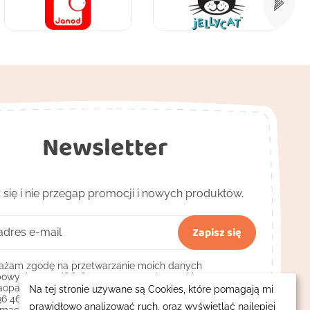
Newsletter
 się i nie przegap promocji i nowych produktów.
żam zgodę na przetwarzanie moich danych
owych przez ISO Sp. z o.o. prowadzącą sklep
opa.pl z siedzibą w Bydgoszczy przy ul. Pięknej 13, NIP:
Na tej stronie używane są Cookies, które pomagają mi
36 46 272 w celach marketingowych, m.in. przesyłania
prawidłowo analizować ruch, oraz wyświetlać najlepiej
rmacji handlowych.
(wymagana)