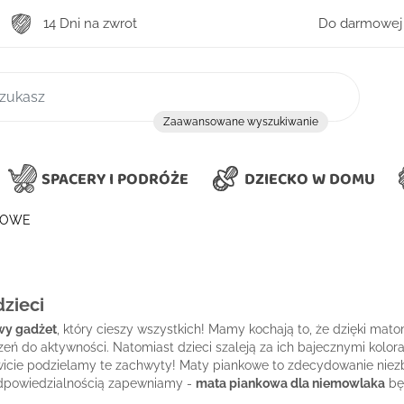
14 Dni na zwrot
Do darmowej 
zukiwanie
Zaawansowane wyszukiwanie
SPACERY I PODRÓŻE
DZIECKO W DOMU
KOWE
zieci
wy gadżet
, który cieszy wszystkich! Mamy kochają to, że dzięki mat
zeń do aktywności. Natomiast dzieci szaleją za ich bajecznymi kolo
wicie podzielamy te zachwyty! Maty piankowe to zdecydowanie nie
odpowiedzialnością zapewniamy -
mata piankowa dla niemowlaka
będ