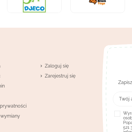
a
Zaloguj się
ć
Zarejestruj się
Zapisz
in
 prywatności
Wyra
i wymiany
osob
Popa
521 
info