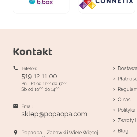
Kontakt

Dostaw
Telefon:
519 12 11 00
Płatnoś
00
00
Pn - Pt od 11
do 17
00
00
Regulam
Sb od 10
do 14
O nas

Email:
Polityka
sklep@popaopa.com
Zwroty 
Blog

Popaopa - Zabawki i Wiele Więcej