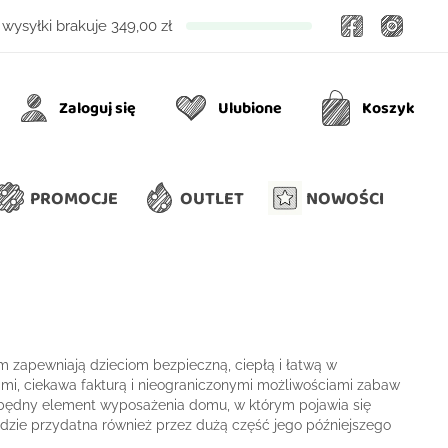
Facebook
Insta
wysyłki brakuje
349,00 zł
Zaloguj się
Ulubione
Koszyk
Ulubione
Koszyk
PROMOCJE
OUTLET
NOWOŚCI
om zapewniają dzieciom bezpieczną, ciepłą i łatwą w
rami, ciekawa fakturą i nieograniczonymi możliwościami zabaw
zbędny element wyposażenia domu, w którym pojawia się
zie przydatna również przez dużą część jego późniejszego