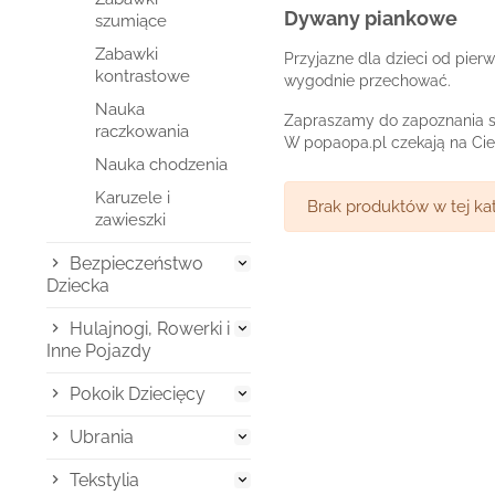
Dywany piankowe
szumiące
Zabawki
Przyjazne dla dzieci od pier
kontrastowe
wygodnie przechować.
Nauka
Zapraszamy do zapoznania się
raczkowania
W popaopa.pl czekają na Cie
Nauka chodzenia
Karuzele i
Brak produktów w tej kat
zawieszki
Bezpieczeństwo

Dziecka
Hulajnogi, Rowerki i

Inne Pojazdy
Pokoik Dziecięcy

Ubrania

Tekstylia
