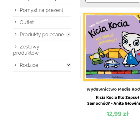
Pomysł na prezent
Outlet
Produkty polecane

Zestawy
produktów
Rodzice

Wydawnictwo Media Rod
Kicia Kocia Kto Zepsuł
Samochód? - Anita Głowińs
Wydawnictwo Media Rodz
12,99 zł
Cena