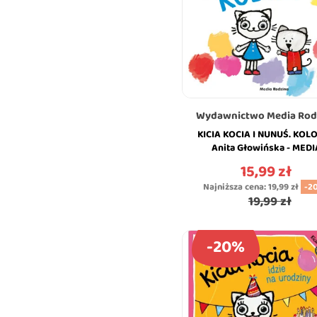
Wydawnictwo Media Rod
KICIA KOCIA I NUNUŚ. KOLO
Anita Głowińska - MEDI
RODZINA
15,99 zł
Cena
Najniższa cena:
19,99 zł
-2
19,99 zł
-20%