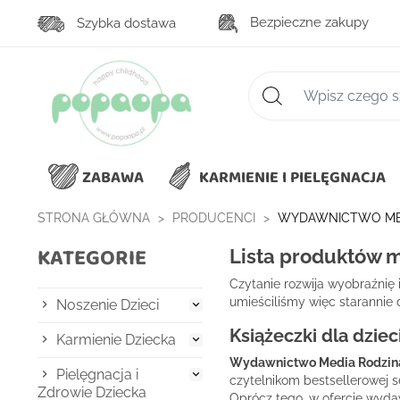
Bezpieczne zakupy
Szybka dostawa
Zaawansowane wys
ZABAWA
KARMIENIE I PIELĘGNACJA
STRONA GŁÓWNA
PRODUCENCI
WYDAWNICTWO ME
KATEGORIE
Lista produktów 
Czytanie rozwija wyobraźnię 
umieściliśmy więc starannie
Noszenie Dzieci

Książeczki dla dzie
Karmienie Dziecka

Wydawnictwo Media Rodzin
Pielęgnacja i

czytelnikom bestsellerowej s
Zdrowie Dziecka
Oprócz tego, w ofercie wydaw