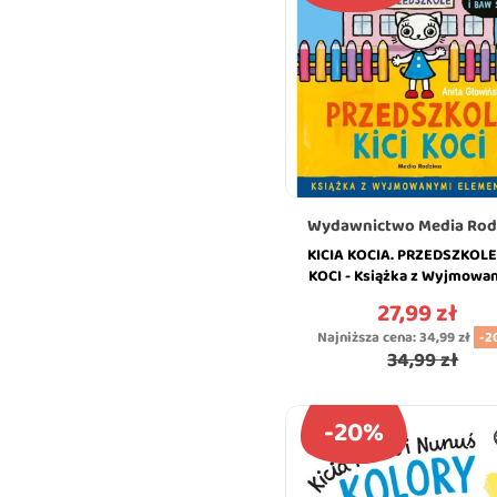
Wydawnictwo Media Rod
KICIA KOCIA. PRZEDSZKOLE
KOCI - Książka z Wyjmowa
Elementami - Anita Głowiń
27,99 zł
Cena
MEDIA...
Najniższa cena:
34,99 zł
-2
34,99 zł
-20%