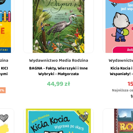
zina
Wydawnictwo Media Rodzina
Wydawnictw
 KICI
BAGNA - Fakty, Wierszyki i Inne
Kicia Kocia 
nymi
Wybryki - Małgorzata
Wspaniały! -
ska -
Strzałkowska - MEDIA RODZINA
MEDI
44,99 zł
15
Cena
Ce
0%
Najniższa c
1