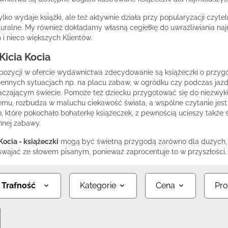
ylko wydaje książki, ale też aktywnie działa przy popularyzacji czyt
uralne. My również dokładamy własną cegiełkę do uwrażliwiania najm
i nieco większych Klientów.
Kicia Kocia
 pozycji w ofercie wydawnictwa zdecydowanie są książeczki o przyg
ziennych sytuacjach np. na placu zabaw, w ogródku czy podczas j
aczającym świecie. Pomoże też dziecku przygotować się do niezwy
emu, rozbudza w maluchu ciekawość świata, a wspólne czytanie jes
, które pokochało bohaterkę książeczek, z pewnością ucieszy takż
nnej zabawy.
Kocia - książeczki
mogą być świetną przygodą zarówno dla dużych, j
swajać ze słowem pisanym, ponieważ zaprocentuje to w przyszłości. 
:
Trafność
Kategorie
Cena
Pro
