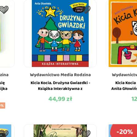
zina
Wydawnictwo Media Rodzina
Wydawnictw
się
Kicia Kocia. Drużyna Gwiazdki -
Kicia Kocia
ijka
Książka Interaktywna z
Anita Głowi
a
Wyjmowanymi Elementami -
Med
44,99 zł
1
Cena
Ce
Anita Głowińska -...
0%
-20%