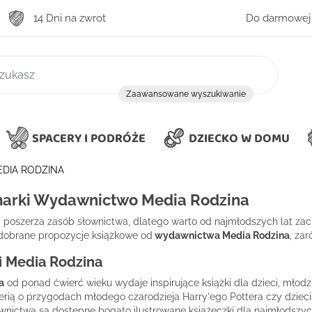
14 Dni na zwrot
Do darmowej 
zukiwanie
Zaawansowane wyszukiwanie
SPACERY I PODRÓŻE
DZIECKO W DOMU
DIA RODZINA
marki Wydawnictwo Media Rodzina
i poszerza zasób słownictwa, dlatego warto od najmłodszych lat zac
 dobrane propozycje książkowe od
wydawnictwa Media Rodzina
, za
ci Media Rodzina
a
od ponad ćwierć wieku wydaje inspirujące książki dla dzieci, młodzi
erią o przygodach młodego czarodzieja Harry'ego Pottera czy dziec
nictwa są dostępne bogato ilustrowane książeczki dla najmłodszych n