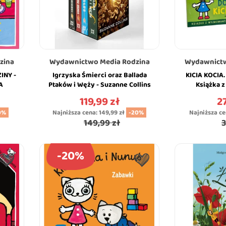
zina
Wydawnictwo Media Rodzina
Wydawnictw
INY -
Igrzyska Śmierci oraz Ballada
KICIA KOCIA.
A
Ptaków i Węży - Suzanne Collins
Książka 
- w Ozdobnym Pudełku -
Elementami -
119,99 zł
27
Cena
Ce
Miękka...
MEDI
0%
Najniższa cena:
149,99 zł
-20%
Najniższa c
149,99 zł
3
-20%