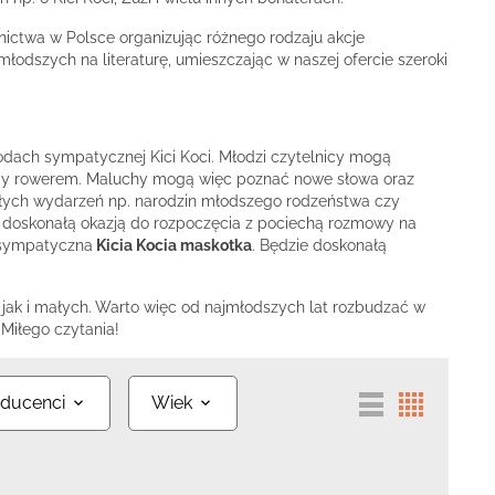
elnictwa w Polsce organizując różnego rodzaju akcje
łodszych na literaturę, umieszczając w naszej ofercie szeroki
odach sympatycznej Kici Koci. Młodzi czytelnicy mogą
azdy rowerem. Maluchy mogą więc poznać nowe słowa oraz
kłych wydarzeń np. narodzin młodszego rodzeństwa czy
t doskonałą okazją do rozpoczęcia z pociechą rozmowy na
e sympatyczna
Kicia Kocia maskotka
. Będzie doskonałą
ak i małych. Warto więc od najmłodszych lat rozbudzać w
Miłego czytania!
ducenci
Wiek