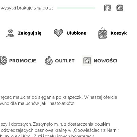
Facebook
Insta
wysyłki brakuje
349,00 zł
Zaloguj się
Ulubione
Koszyk
Ulubione
Koszyk
PROMOCJE
OUTLET
NOWOŚCI
hęcać malucha do sięgania po książeczki. W naszej ofercie
równo dla maluchów, jak i nastolatków.
eży i dorosłych. Zasłynęło m.in. z dostarczenia polskim
i odwiedzających baśniową krainę w „Opowieściach z Narni”.
p. o Kici Koci, Zuzi i wielu innych bohaterach.