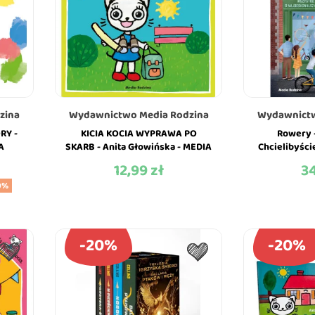
zina
Wydawnictwo Media Rodzina
Wydawnictw
RY -
KICIA KOCIA WYPRAWA PO
Rowery 
A
SKARB - Anita Głowińska - MEDIA
Chcielibyści
RODZINA
o Historii Ro
12,99 zł
34
Cena
Ce
A
0%
-20%
-20%