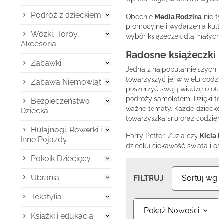
Podróż z dzieckiem

Obecnie
Media Rodzina
nie t
promocyjne i wydarzenia kult
Wózki, Torby,

wybór książeczek dla małych 
Akcesoria
Radosne książeczki 
Zabawki

Jedną z najpopularniejszych
towarzyszyć jej w wielu cod
Zabawa Niemowląt

poszerzyć swoją wiedzę o ot
podróży samolotem. Dzięki t
Bezpieczeństwo

ważne tematy. Każde dziecko
Dziecka
towarzyszką snu oraz codzie
Hulajnogi, Rowerki i

Harry Potter, Zuzia czy
Kicia 
Inne Pojazdy
dziecku ciekawość świata i o
Pokoik Dziecięcy

Ubrania
FILTRUJ
Sortuj wg

Tekstylia

Pokaż Nowości
Książki i edukacja
