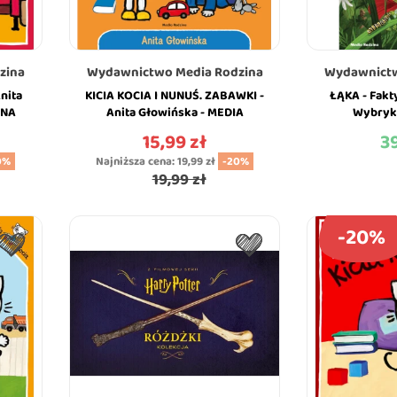
zina
Wydawnictwo Media Rodzina
Wydawnictw
nita
KICIA KOCIA I NUNUŚ. ZABAWKI -
ŁĄKA - Fakty
INA
Anita Głowińska - MEDIA
Wybryki
RODZINA
Strzałkowsk
15,99 zł
39
Cena
Ce
0%
Najniższa cena:
19,99 zł
-20%
19,99 zł
-20%