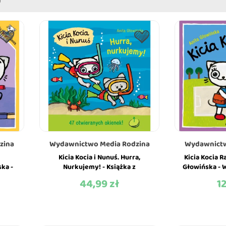
zina
Wydawnictwo Media Rodzina
Wydawnictw
Kicia Kocia i Nunuś. Hurra,
Kicia Kocia R
ka -
Nurkujemy! - Książka z
Głowińska - 
ina
Okienkami - Anita Głowińska -
R
44,99 zł
1
Cena
Ce
Wydawnictwo...