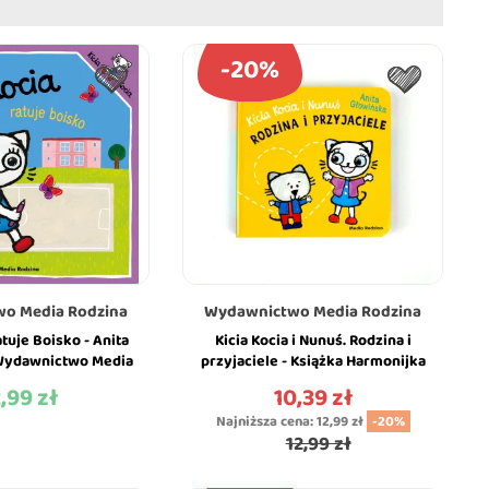
-20%
o Media Rodzina
Wydawnictwo Media Rodzina
atuje Boisko - Anita
Kicia Kocia i Nunuś. Rodzina i
Wydawnictwo Media
przyjaciele - Książka Harmonijka
odzina
dla Najmłodszych - Anita...
2,99 zł
10,39 zł
na
Cena
Najniższa cena:
12,99 zł
-20%
12,99 zł