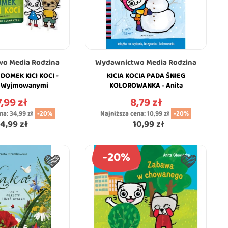
o Media Rodzina
Wydawnictwo Media Rodzina
 DOMEK KICI KOCI -
KICIA KOCIA PADA ŚNIEG
z Wyjmowanymi
KOLOROWANKA - Anita
 Anita Głowińska -
Głowińska - MEDIA RODZINA
,99 zł
8,79 zł
na
Cena
A RODZINA
ena:
34,99 zł
-20%
Najniższa cena:
10,99 zł
-20%
4,99 zł
10,99 zł
-20%