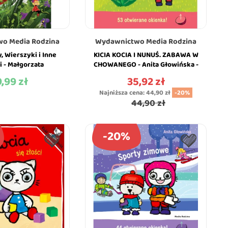
o Media Rodzina
Wydawnictwo Media Rodzina
, Wierszyki i Inne
KICIA KOCIA I NUNUŚ. ZABAWA W
 - Małgorzata
CHOWANEGO - Anita Głowińska -
a - MEDIA RODZINA
MEDIA RODZINA
,99 zł
35,92 zł
na
Cena
Najniższa cena:
44,90 zł
-20%
44,90 zł
-20%