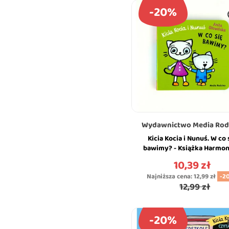
-20%
Wydawnictwo Media Rod
Kicia Kocia i Nunuś. W co 
bawimy? - Książka Harmon
dla Najmłodszych - Anit
10,39 zł
Cena
Głowińska -...
Najniższa cena:
12,99 zł
-2
12,99 zł
-20%