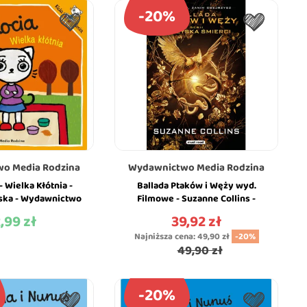
-20%
o Media Rodzina
Wydawnictwo Media Rodzina
 - Wielka Kłótnia -
Ballada Ptaków i Węży wyd.
ńska - Wydawnictwo
Filmowe - Suzanne Collins -
ia Rodzina
Miękka Oprawa - MEDIA
2,99 zł
39,92 zł
na
Cena
RODZINA
Najniższa cena:
49,90 zł
-20%
49,90 zł
-20%