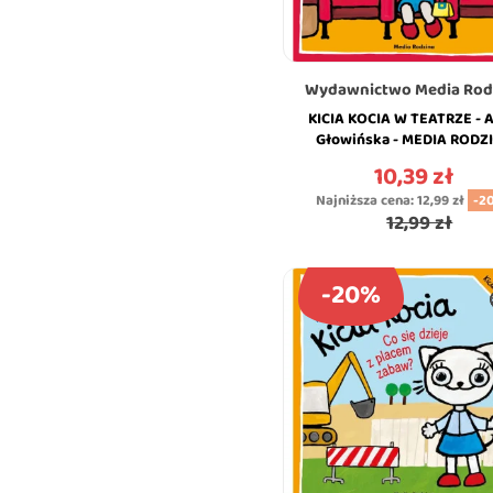
Wydawnictwo Media Rod
KICIA KOCIA W TEATRZE - A
Głowińska - MEDIA RODZ
10,39 zł
Cena
Najniższa cena:
12,99 zł
-2
12,99 zł
-20%