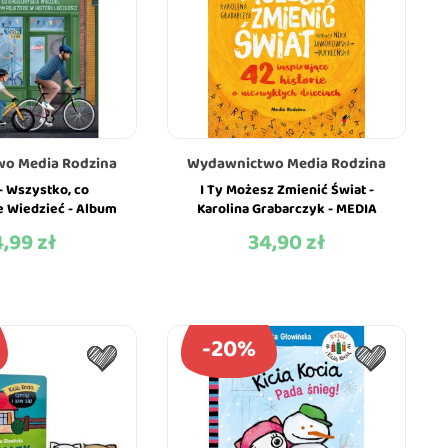
o Media Rodzina
Wydawnictwo Media Rodzina
- Wszystko, co
I Ty Możesz Zmienić Świat -
e Wiedzieć - Album
Karolina Grabarczyk - MEDIA
werów i Kolarstwa -
RODZINA
,99 zł
34,90 zł
na
Cena
ndrzej...
-20%