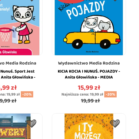
o Media Rodzina
Wydawnictwo Media Rodzina
i Nunuś. Sport Jest
KICIA KOCIA I NUNUŚ. POJAZDY -
 Anita Głowińska -
Anita Głowińska - MEDIA
A RODZINA
RODZINA
,99 zł
15,99 zł
na
Cena
ena:
19,99 zł
-20%
Najniższa cena:
19,99 zł
-20%
9,99 zł
19,99 zł