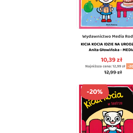
Wydawnictwo Media Rod
KICIA KOCIA IDZIE NA URODZ
Anita Głowińska - MEDI
RODZINA
10,39 zł
Cena
Najniższa cena:
12,99 zł
-2
12,99 zł
-20%