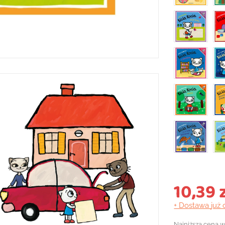
10,39 
+ Dostawa
już 
Najniższa cena w