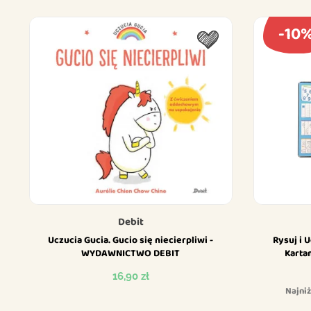
-10
Debit
Uczucia Gucia. Gucio się niecierpliwi -
Rysuj i U
WYDAWNICTWO DEBIT
Kartam
R
Cena
16,90 zł
Najniż