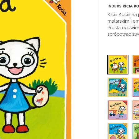
INDEKS
KICIA K
Kicia Kocia na
malarskim i em
Prosta opowie
spróbować swoi