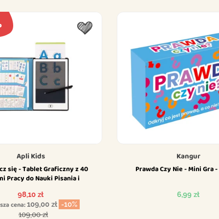
%
Apli Kids
Kangur
cz się - Tablet Graficzny z 40
Prawda Czy Nie - Mini Gra 
i Pracy do Nauki Pisania i
ysowania dla Dzieci -...
Cena
Cena
98,10 zł
6,99 zł
sza cena:
109,00 zł
-10%
Cena podstawowa
109,00 zł