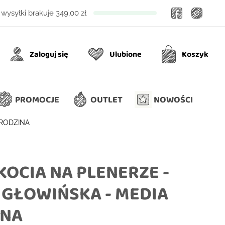
Facebook
Insta
wysyłki brakuje
349,00 zł
Zaloguj się
Ulubione
Koszyk
Ulubione
Koszyk
PROMOCJE
OUTLET
NOWOŚCI
 RODZINA
 KOCIA NA PLENERZE -
 GŁOWIŃSKA - MEDIA
INA