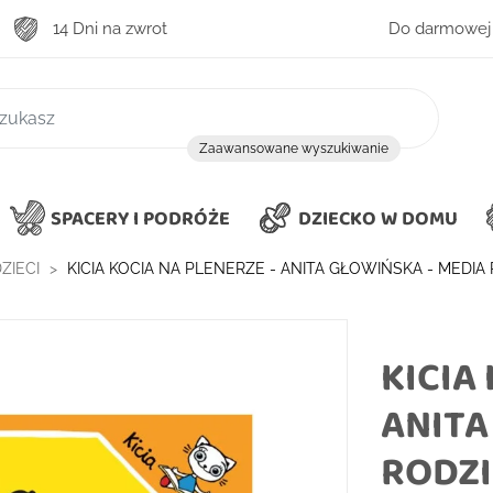
14 Dni na zwrot
Do darmowej 
zukiwanie
Zaawansowane wyszukiwanie
SPACERY I PODRÓŻE
DZIECKO W DOMU
ZIECI
KICIA KOCIA NA PLENERZE - ANITA GŁOWIŃSKA - MEDIA
KICIA
ANITA
RODZ