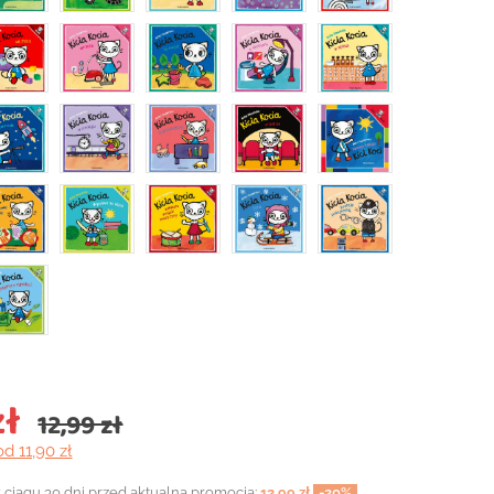
zł
12,99 zł
od 11,90 zł
 ciągu 30 dni przed aktualną promocją:
12,99 zł
-20%