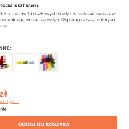
 ROCKS 16 SZT BAWEŁ
16B to zestaw 16 stożkowych kredek w kształcie kamyków,
naturalnego wosku sojowego. Wspierają rozwój motoryki i
ieci.
NNE:
zł
od 11,90 zł
nie
DODAJ DO KOSZYKA