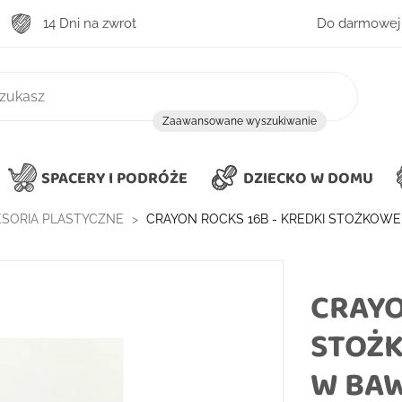
14 Dni na zwrot
Do darmowej 
zukiwanie
Zaawansowane wyszukiwanie
SPACERY I PODRÓŻE
DZIECKO W DOMU
CESORIA PLASTYCZNE
CRAYON ROCKS 16B - KREDKI STOŻKOW
CRAYO
STOŻK
W BA