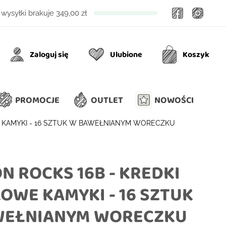
Facebook
Insta
wysyłki brakuje
349,00 zł
Zaloguj się
Ulubione
Koszyk
Ulubione
Koszyk
PROMOCJE
OUTLET
NOWOŚCI
E KAMYKI - 16 SZTUK W BAWEŁNIANYM WORECZKU
N ROCKS 16B - KREDKI
OWE KAMYKI - 16 SZTUK
WEŁNIANYM WORECZKU