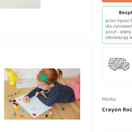
Bezpł
przez Inpost
dla zamówień
500zł - klikni
(obowiązują wy
Marka:
Crayon Ro