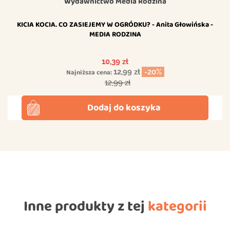
Wydawnictwo Media Rodzina
KICIA KOCIA. CO ZASIEJEMY W OGRÓDKU? - Anita Głowińska -
MEDIA RODZINA
Cena
10,39 zł
Najniższa cena:
12,99 zł
-20%
Cena podstawowa
12,99 zł
Dodaj do koszyka
Inne produkty z tej
kategorii