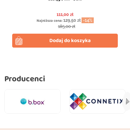
Cena
111,00 zł
Najniższa cena:
129,50 zł
-14%
Cena podstawowa
185,00 zł
Dodaj do koszyka
Producenci