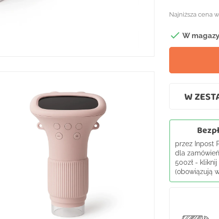
Najniższa cena w

W magazy
W ZESTA
Bezpł
przez Inpost
dla zamówień
500zł - klikni
(obowiązują wy