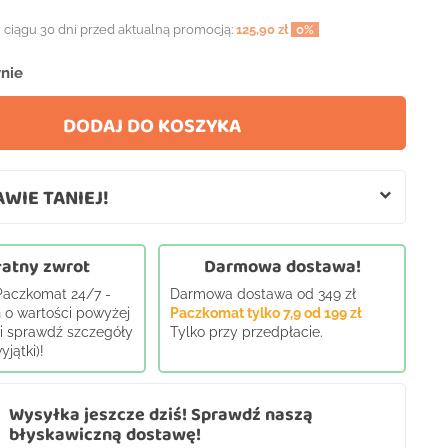
 ciągu 30 dni przed aktualną promocją:
125,90 zł
0%
nie
DODAJ DO KOSZYKA
WIE TANIEJ!
atny zwrot
Darmowa dostawa!
 Paczkomat 24/7 -
Darmowa dostawa od 349 zł
 o wartości powyżej
Paczkomat tylko 7,9 od 199 zł
j i sprawdź szczegóły
Tylko przy przedpłacie.
jątki)!
Wysyłka jeszcze dziś! Sprawdź naszą
błyskawiczną dostawę!