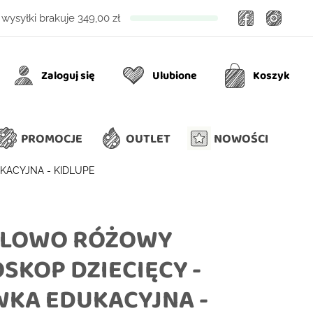
Facebook
Insta
wysyłki brakuje
349,00 zł
Zaloguj się
Ulubione
Koszyk
Ulubione
Koszyk
PROMOCJE
OUTLET
NOWOŚCI
KACYJNA - KIDLUPE
ELOWO RÓŻOWY
SKOP DZIECIĘCY -
KA EDUKACYJNA -