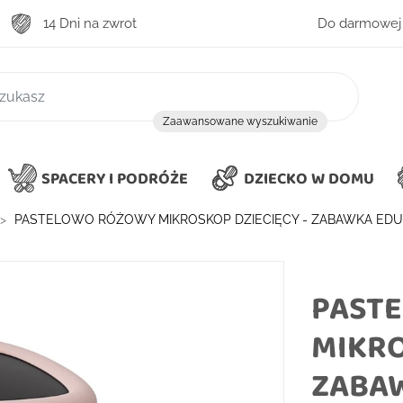
14 Dni na zwrot
Do darmowej 
zukiwanie
Zaawansowane wyszukiwanie
SPACERY I PODRÓŻE
DZIECKO W DOMU
PASTELOWO RÓŻOWY MIKROSKOP DZIECIĘCY - ZABAWKA EDU
PAST
MIKRO
ZABAW