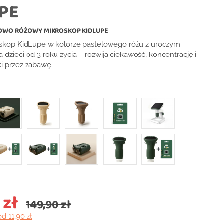
PE
OWO RÓŻOWY MIKROSKOP KIDLUPE
skop KidLupe w kolorze pastelowego różu z uroczym
a dzieci od 3 roku życia – rozwija ciekawość, koncentrację i
i przez zabawę.
 zł
149,90 zł
od 11,90 zł