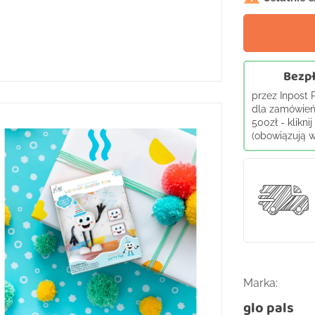
Bezpł
przez Inpost
dla zamówień
500zł - klikni
(obowiązują wy
Marka:
glo pals