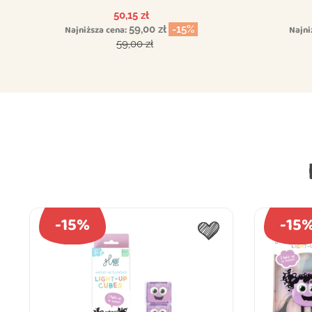
Glo Pals
Cena
50,15 zł
Najniższa cena:
59,00 zł
-15%
Najni
Cena podstawowa
59,00 zł
-15%
-15