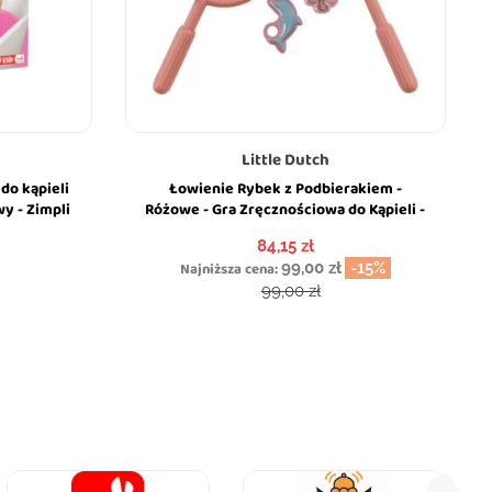
Little Dutch
do kąpieli
Łowienie Rybek z Podbierakiem -
y - Zimpli
Różowe - Gra Zręcznościowa do Kąpieli -
Little Dutch
Cena
84,15 zł
Najniższa cena:
99,00 zł
-15%
Cena podstawowa
99,00 zł