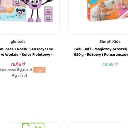
glo pals
Zimpli Kids
mi oraz 2 kostki Sensoryczne
Gelli Baff - Magiczny proszek 
 w Wodzie - Kolor Fioletowy -
620 g - Różowy i Pomarańczow
Glo Pals
Kids
Cena
Cena
75,65 zł
49,99 zł
ższa cena:
89,00 zł
-15%
Cena podstawowa
89,00 zł