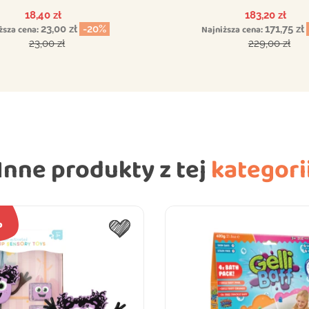
Cena
Cena
18,40 zł
183,20 zł
ższa cena:
23,00 zł
-20%
Najniższa cena:
171,75 zł
Cena podstawowa
Cena podsta
23,00 zł
229,00 zł
Inne produkty z tej
kategori
%