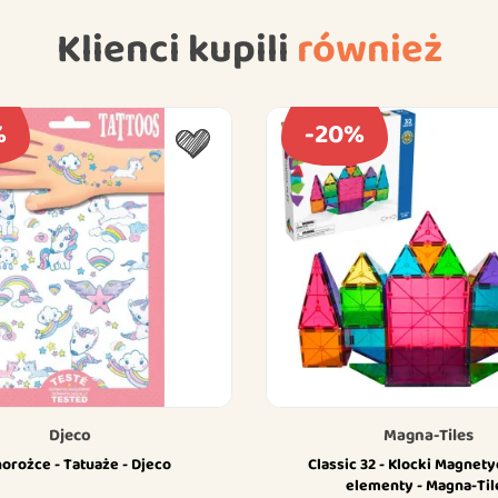
Klienci kupili
również
%
-20%
Djeco
Magna-Tiles
orożce - Tatuaże - Djeco
Classic 32 - Klocki Magnet
elementy - Magna-Til