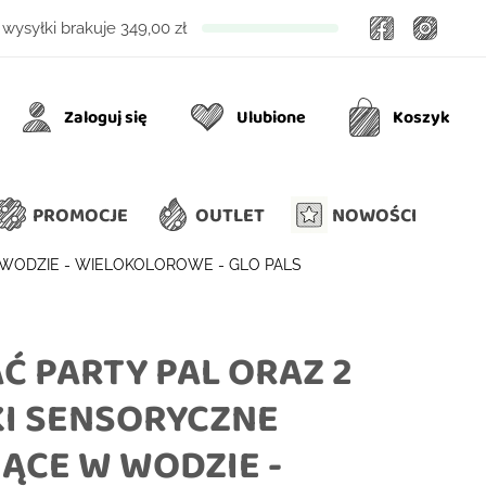
Facebook
Insta
wysyłki brakuje
349,00 zł
Zaloguj się
Ulubione
Koszyk
Ulubione
Koszyk
PROMOCJE
OUTLET
NOWOŚCI
 WODZIE - WIELOKOLOROWE - GLO PALS
Ć PARTY PAL ORAZ 2
I SENSORYCZNE
ĄCE W WODZIE -