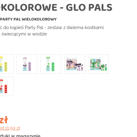
KOLOROWE - GLO PALS
 PARTY PAL WIELOKOLOROWY
ać do kąpieli Party Pal - zestaw z dwiema kostkami
 świecącymi w wodzie
zł
od 11,90 zł
sztuki w magazynie