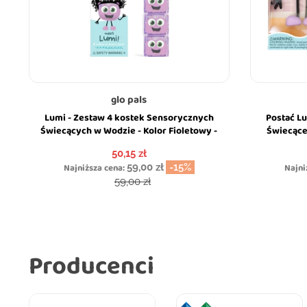
glo pals
Lumi - Zestaw 4 kostek Sensorycznych
Postać Lu
Świecących w Wodzie - Kolor Fioletowy -
Świecące
Glo Pals
Cena
50,15 zł
Najniższa cena:
59,00 zł
-15%
Najni
Cena podstawowa
59,00 zł
Producenci