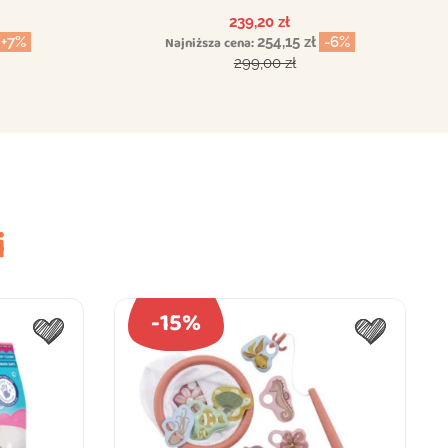
Cena
239,20 zł
+7%
Najniższa cena:
254,15 zł
-6%
wowa
Cena podstawowa
299,00 zł
i
-15%