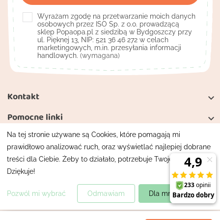
Wyrażam zgodę na przetwarzanie moich danych
osobowych przez ISO Sp. z o.o. prowadzącą
sklep Popaopa.pl z siedzibą w Bydgoszczy przy
ul. Pięknej 13, NIP: 521 36 46 272 w celach
marketingowych, m.in. przesyłania informacji
handlowych.
(wymagana)
Kontakt

Pomocne linki

Na tej stronie używane są Cookies, które pomagają mi
Moje konto

prawidłowo analizować ruch, oraz wyświetlać najlepiej dobrane
treści dla Ciebie. Żeby to działało, potrzebuje Twojej zgody.
Mapa strony
Polityka prywatności
Dziękuje!
Wszelkie prawa zastrzeżone
Projekt i wykonanie
XIRshop
.pl
Pozwól mi wybrać
Odmawiam
Dla mnie super!