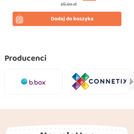
Cena podstawowa
26,00 zł
Dodaj do koszyka
Producenci