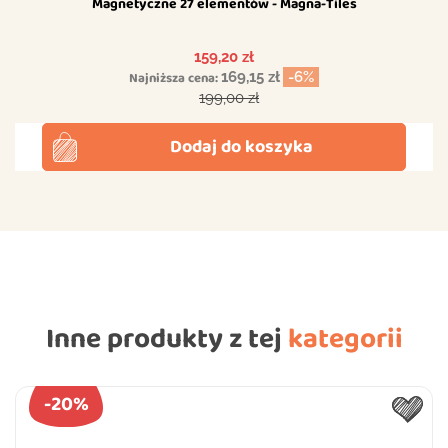
Magnetyczne 27 elementów - Magna-Tiles
Cena
159,20 zł
Najniższa cena:
169,15 zł
-6%
Cena podstawowa
199,00 zł
Dodaj do koszyka
Inne produkty z tej
kategorii
-20%