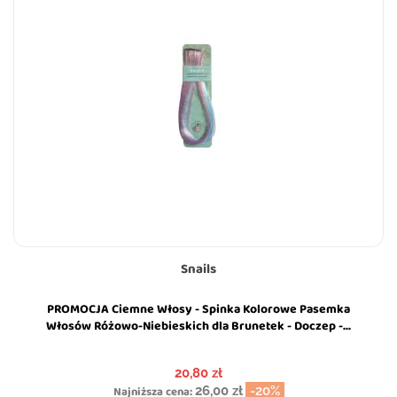
Snails
PROMOCJA Ciemne Włosy - Spinka Kolorowe Pasemka
Włosów Różowo-Niebieskich dla Brunetek - Doczep -...
Cena
20,80 zł
Najniższa cena:
26,00 zł
-20%