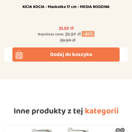
KICIA KOCIA - Maskotka 17 cm - MEDIA RODZINA
Cena
31,92 zł
Najniższa cena:
39,90 zł
-20%
Cena podstawowa
39,90 zł
Dodaj do koszyka
Inne produkty z tej
kategorii