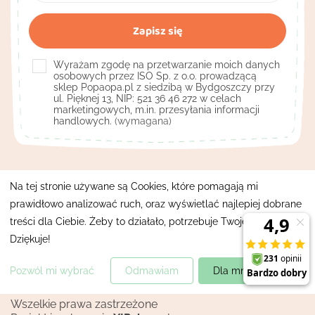
Wyrażam zgodę na przetwarzanie moich danych
osobowych przez ISO Sp. z o.o. prowadzącą
sklep Popaopa.pl z siedzibą w Bydgoszczy przy
ul. Pięknej 13, NIP: 521 36 46 272 w celach
marketingowych, m.in. przesyłania informacji
handlowych.
(wymagana)
Kontakt

Na tej stronie używane są Cookies, które pomagają mi
prawidłowo analizować ruch, oraz wyświetlać najlepiej dobrane
Pomocne linki

treści dla Ciebie. Żeby to działało, potrzebuje Twojej zgody.
Moje konto
Dziękuje!

Pozwól mi wybrać
Odmawiam
Dla mnie super!
Mapa strony
Polityka prywatności
Wszelkie prawa zastrzeżone