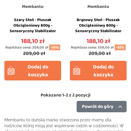
Membantu
Membantu
Szary Słoń - Pluszak
Brązowy Słoń - Pluszak
Obciążeniowy 800g -
Obciążeniowy 800g -
Sensoryczny Stabilizator
Sensoryczny Stabilizator
dla Dziecka - Membantu
dla Dziecka - Membantu
188,10 zł
188,10 zł
Cena
Cena
Najniższa cena:
209,00 zł
-10%
Najniższa cena:
209,00 zł
-10%
209,00 zł
209,00 zł
Dodaj do
Dodaj do
koszyka
koszyka
Pokazano 1-2 z 2 pozycji
Powrót do góry

Membantu to duńska marka stworzona przez mamy dla
rodziców, której misją jest wspieranie rodzin w codzienności. W