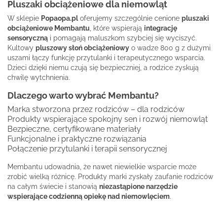
Pluszaki obciążeniowe dla niemowląt
W sklepie
Popaopa.pl
oferujemy szczególnie cenione
pluszaki
obciążeniowe Membantu
, które wspierają
integrację
sensoryczną
i pomagają maluszkom szybciej się wyciszyć.
Kultowy
pluszowy słoń obciążeniowy
o wadze 800 g z dużymi
uszami łączy funkcję przytulanki i terapeutycznego wsparcia.
Dzieci dzięki niemu czują się bezpieczniej, a rodzice zyskują
chwilę wytchnienia.
Dlaczego warto wybrać Membantu?
Marka stworzona przez rodziców – dla rodziców
Produkty wspierające spokojny sen i rozwój niemowląt
Bezpieczne, certyfikowane materiały
Funkcjonalne i praktyczne rozwiązania
Połączenie przytulanki i terapii sensorycznej
Membantu udowadnia, że nawet niewielkie wsparcie może
zrobić wielką różnicę. Produkty marki zyskały zaufanie rodziców
na całym świecie i stanowią
niezastąpione narzędzie
wspierające codzienną opiekę nad niemowlęciem
.