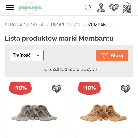

Ulubione
Koszy
Search
STRONA GŁÓWNA
PRODUCENCI
MEMBANTU
Lista produktów marki Membantu
Filtruj
Trafność

Pokazano 1-2 z 2 pozycji
-10%
-10%