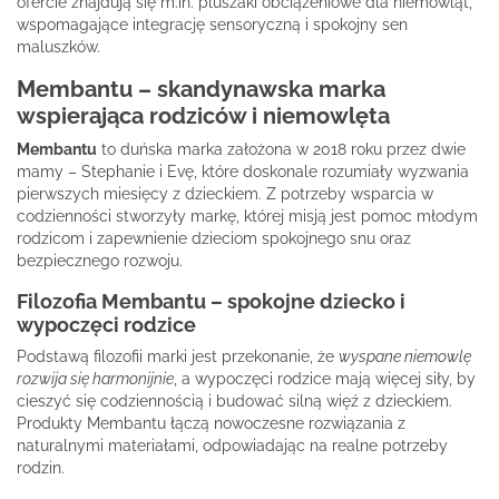
ofercie znajdują się m.in. pluszaki obciążeniowe dla niemowląt,
wspomagające integrację sensoryczną i spokojny sen
maluszków.
Membantu – skandynawska marka
wspierająca rodziców i niemowlęta
Membantu
to duńska marka założona w 2018 roku przez dwie
mamy – Stephanie i Evę, które doskonale rozumiały wyzwania
pierwszych miesięcy z dzieckiem. Z potrzeby wsparcia w
codzienności stworzyły markę, której misją jest pomoc młodym
rodzicom i zapewnienie dzieciom spokojnego snu oraz
bezpiecznego rozwoju.
Filozofia Membantu – spokojne dziecko i
wypoczęci rodzice
Podstawą filozofii marki jest przekonanie, że
wyspane niemowlę
rozwija się harmonijnie
, a wypoczęci rodzice mają więcej siły, by
cieszyć się codziennością i budować silną więź z dzieckiem.
Produkty Membantu łączą nowoczesne rozwiązania z
naturalnymi materiałami, odpowiadając na realne potrzeby
rodzin.