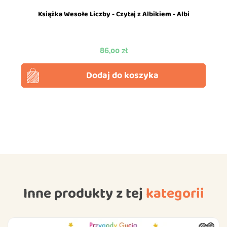
Książka Wesołe Liczby - Czytaj z Albikiem - Albi
Cena
86,00 zł
Dodaj do koszyka
Inne produkty z tej
kategorii