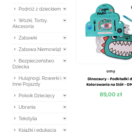
Podróż z dzieckiem

Wózki, Torby,

Akcesoria
Zabawki

Zabawa Niemowląt

Bezpieczeństwo

Dziecka
omy
Hulajnogi, Rowerki i
Dinozaury - Podkładki 

Inne Pojazdy
Kolorowania na Stół - O
89,00 zł
Cena
Pokoik Dziecięcy

Ubrania

Tekstylia

Książki i edukacja
