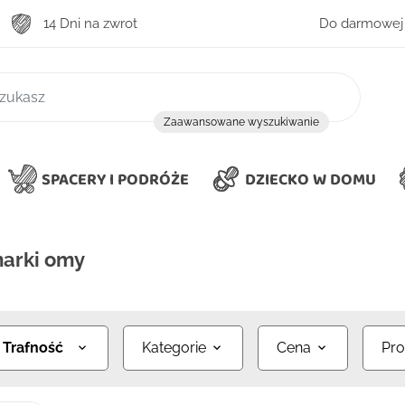
14 Dni na zwrot
Do darmowej 
zukiwanie
Zaawansowane wyszukiwanie
SPACERY I PODRÓŻE
DZIECKO W DOMU
marki omy
:
Trafność
Kategorie
Cena
Pro
