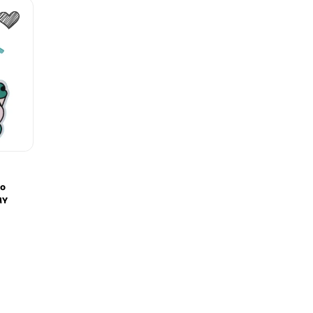
do
MY