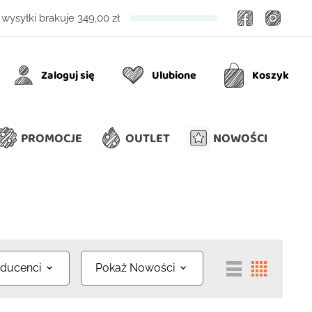
Facebook
Insta
wysyłki brakuje
349,00 zł
Zaloguj się
Ulubione
Koszyk
Ulubione
Koszyk
PROMOCJE
OUTLET
NOWOŚCI
ducenci
Pokaż Nowości