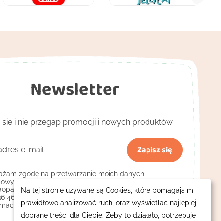
Newsletter
 się i nie przegap promocji i nowych produktów.
żam zgodę na przetwarzanie moich danych
owych przez ISO Sp. z o.o. prowadzącą sklep
opa.pl z siedzibą w Bydgoszczy przy ul. Pięknej 13, NIP:
Na tej stronie używane są Cookies, które pomagają mi
36 46 272 w celach marketingowych, m.in. przesyłania
prawidłowo analizować ruch, oraz wyświetlać najlepiej
rmacji handlowych.
(wymagana)
dobrane treści dla Ciebie. Żeby to działało, potrzebuje