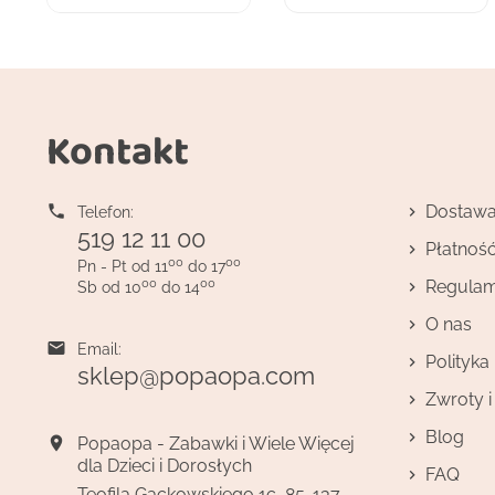
Kontakt

Dostaw
Telefon:
519 12 11 00
Płatnoś
00
00
Pn - Pt od 11
do 17
00
00
Regulam
Sb od 10
do 14
O nas

Email:
Polityka
sklep@popaopa.com
Zwroty 
Blog

Popaopa - Zabawki i Wiele Więcej
dla Dzieci i Dorosłych
FAQ
Teofila Gackowskiego 1c, 85-137