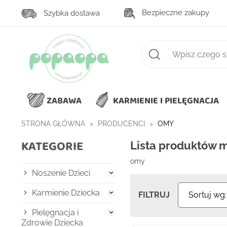
Bezpieczne zakupy
Szybka dostawa
Zaawansowane wys
ZABAWA
KARMIENIE I PIELĘGNACJA
STRONA GŁÓWNA
PRODUCENCI
OMY
KATEGORIE
Lista produktów 
omy
Noszenie Dzieci

Karmienie Dziecka

FILTRUJ
Sortuj wg
Pielęgnacja i

Zdrowie Dziecka