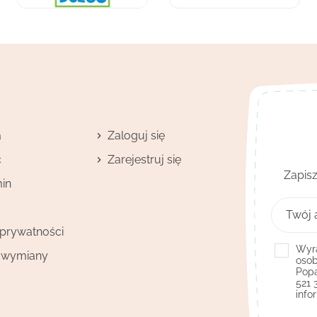
a
Zaloguj się
ć
Zarejestruj się
Zapisz
in
 prywatności
Wyra
i wymiany
osob
Popa
521 
info