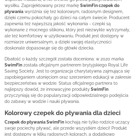
wysiłku. Zaprojektowany przez markę
SwimFin czepek do
pływania
wyróżnia się też kolorowym, radosnym designem,
dzięki czemu pokochały go dzieci na całym świecie. Producent
zapewnia też najwyższą jakość wykonania - czepki są
wykonane z mocnego silikonu, który jest niezwykle wytrzymały,
ale też komfortowy w użytkowaniu. Produkt jest dostępny w
rozmiarze uniwersalnym, a dzięki swojej elastyczności
doskonale dopasowuje się do główki dziecka.
Dbałość o każdy szczegół została doceniona: w 2020 marka
SwimFin
została oficjalnym partnerem brytyjskiego Royal Life
Saving Society. Jest to organizacja charytatywna zajmująca się
zapobieganiem utonięciom oraz szerzeniem edukacji w zakresie
bezpieczeństwa w wodzie. Status oficjalnego partnera to
najlepszy dowód, że innowacyjne produkty
SwimFin
przyczyniają się do popularyzacji odpowiedzialnego podejścia
do zabawy w wodzie i nauki pływania.
Kolorowy czepek do pływania dla dzieci
Czepek do pływania SwimFin
kochają nie tylko rodzice uczący
swoje pociechy pływać, ale przede wszystkim dzieci! Produkt
jest dostępny w kilku radosnych kolorach, a dodatkowo