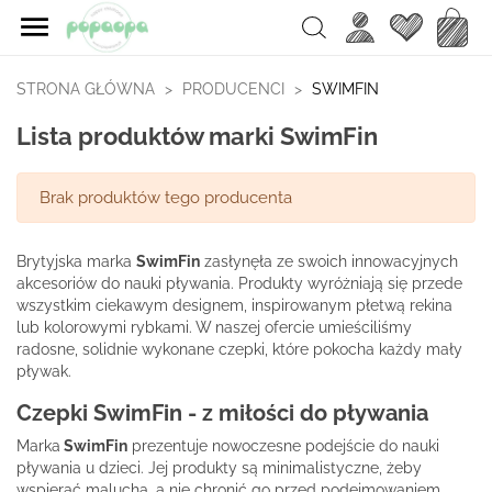

Ulubione
Koszy
Search
STRONA GŁÓWNA
PRODUCENCI
SWIMFIN
Lista produktów marki SwimFin
Brak produktów tego producenta
Brytyjska marka
SwimFin
zasłynęła ze swoich innowacyjnych
akcesoriów do nauki pływania. Produkty wyróżniają się przede
wszystkim ciekawym designem, inspirowanym płetwą rekina
lub kolorowymi rybkami. W naszej ofercie umieściliśmy
radosne, solidnie wykonane czepki, które pokocha każdy mały
pływak.
Czepki SwimFin - z miłości do pływania
Marka
SwimFin
prezentuje nowoczesne podejście do nauki
pływania u dzieci. Jej produkty są minimalistyczne, żeby
wspierać malucha, a nie chronić go przed podejmowaniem