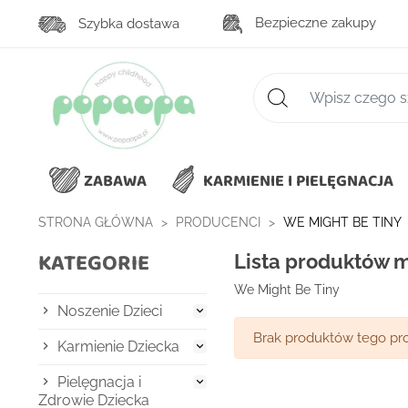
Bezpieczne zakupy
Szybka dostawa
Zaawansowane wys
ZABAWA
KARMIENIE I PIELĘGNACJA
STRONA GŁÓWNA
PRODUCENCI
WE MIGHT BE TINY
KATEGORIE
Lista produktów m
We Might Be Tiny
Noszenie Dzieci

Brak produktów tego pr
Karmienie Dziecka

Pielęgnacja i

Zdrowie Dziecka