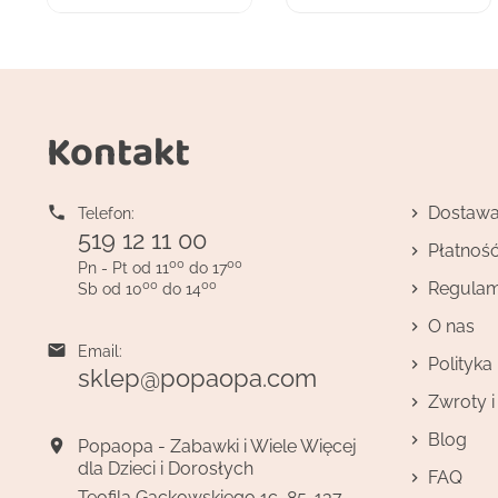
Kontakt

Dostaw
Telefon:
519 12 11 00
Płatnoś
00
00
Pn - Pt od 11
do 17
00
00
Regulam
Sb od 10
do 14
O nas

Email:
Polityka
sklep@popaopa.com
Zwroty 
Blog

Popaopa - Zabawki i Wiele Więcej
dla Dzieci i Dorosłych
FAQ
Teofila Gackowskiego 1c, 85-137