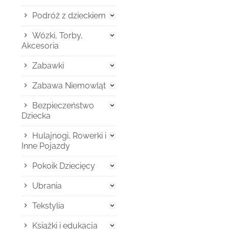
Podróż z dzieckiem

Wózki, Torby,

Akcesoria
Zabawki

Zabawa Niemowląt

Bezpieczeństwo

Dziecka
Hulajnogi, Rowerki i

Inne Pojazdy
Pokoik Dziecięcy

Ubrania

Tekstylia

Książki i edukacja
