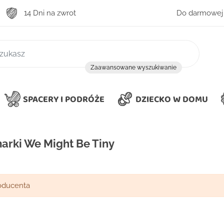
14 Dni na zwrot
Do darmowej 
zukiwanie
Zaawansowane wyszukiwanie
SPACERY I PODRÓŻE
DZIECKO W DOMU
arki We Might Be Tiny
oducenta