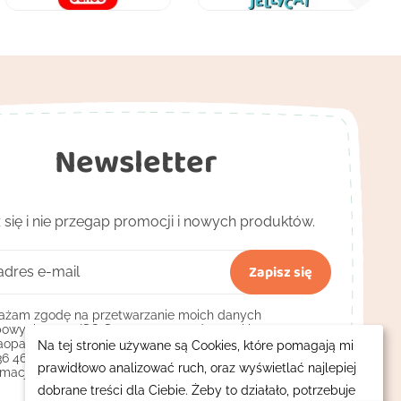
Newsletter
 się i nie przegap promocji i nowych produktów.
żam zgodę na przetwarzanie moich danych
owych przez ISO Sp. z o.o. prowadzącą sklep
opa.pl z siedzibą w Bydgoszczy przy ul. Pięknej 13, NIP:
Na tej stronie używane są Cookies, które pomagają mi
36 46 272 w celach marketingowych, m.in. przesyłania
prawidłowo analizować ruch, oraz wyświetlać najlepiej
rmacji handlowych.
(wymagana)
dobrane treści dla Ciebie. Żeby to działało, potrzebuje