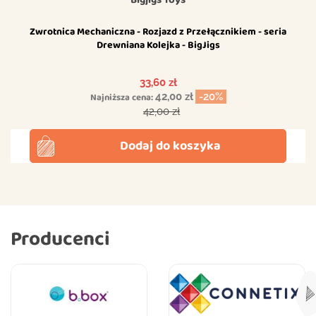
Zwrotnica Mechaniczna - Rozjazd z Przełącznikiem - seria
Drewniana Kolejka - BigJigs
Cena
33,60 zł
Najniższa cena:
42,00 zł
-20%
Cena podstawowa
42,00 zł
Dodaj do koszyka
Producenci