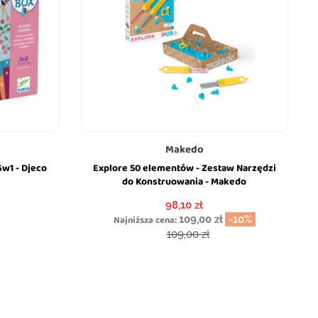
Makedo
w1 - Djeco
Explore 50 elementów - Zestaw Narzędzi
do Konstruowania - Makedo
Cena
98,10 zł
Najniższa cena:
109,00 zł
-10%
Cena podstawowa
109,00 zł