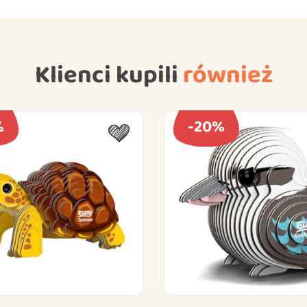
Klienci kupili
również
%
-20%