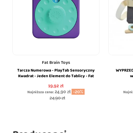
Fat Brain Toys
Tarcza Numerowa - PlayTab Sensoryczny
WYPRZEDA
Kwadrat - Jeden Element do Tablicy - Fat
w
Brain Toys
Cena
19,92 zł
Najniższa cena:
24,90 zł
-20%
Najni
Cena podstawowa
24,90 zł