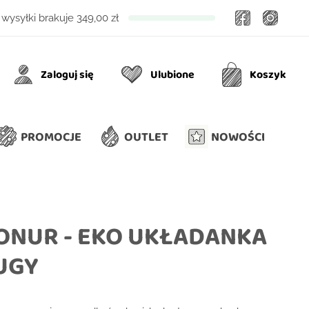
Facebook
Insta
wysyłki brakuje
349,00 zł
Zaloguj się
Ulubione
Koszyk
Ulubione
Koszyk
PROMOCJE
OUTLET
NOWOŚCI
ONUR - EKO UKŁADANKA
EUGY