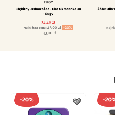
EUGY
Błękitny Jednorożec - Eko Układanka 3D
Żółw Olbrz
- Eugy
Cena
34,40 zł
Najniższa cena:
43,00 zł
-20%
Najni
Cena podstawowa
43,00 zł
-20%
-20