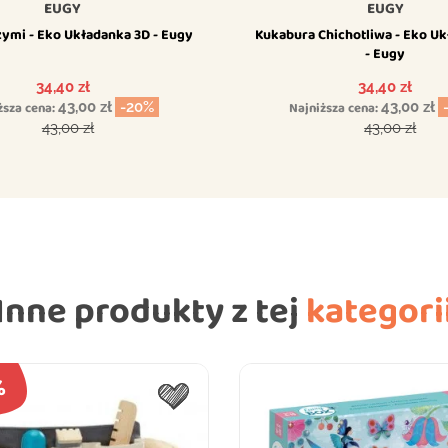
EUGY
EUGY
ymi - Eko Układanka 3D - Eugy
Kukabura Chichotliwa - Eko U
- Eugy
Cena
Cena
34,40 zł
34,40 zł
ższa cena:
43,00 zł
-20%
Najniższa cena:
43,00 zł
Cena podstawowa
Cena podsta
43,00 zł
43,00 zł
Inne produkty z tej
kategori
%