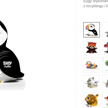
Eugy wykonane
z recyklingu i 