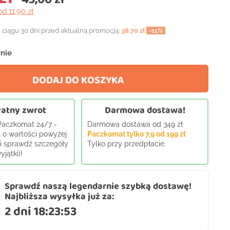
od 11,90 zł
 ciągu 30 dni przed aktualną promocją:
38,70 zł
-11%
nie
DODAJ DO KOSZYKA
atny zwrot
Darmowa dostawa!
 Paczkomat 24/7 -
Darmowa dostawa od 349 zł
 o wartości powyżej
Paczkomat tylko 7,9 od 199 zł
j i sprawdź szczegóły
Tylko przy przedpłacie.
jątki)!
Sprawdź naszą legendarnie szybką dostawę!
Najbliższa wysyłka już za:
2 dni 18:23:52