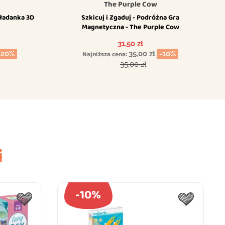
The Purple Cow
kładanka 3D
Szkicuj i Zgaduj - Podróżna Gra
Magnetyczna - The Purple Cow
Cena
31,50 zł
-20%
Najniższa cena:
35,00 zł
-10%
wowa
Cena podstawowa
35,00 zł
i
-10%