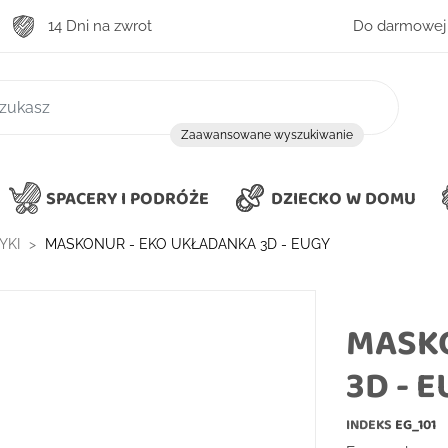
14 Dni na zwrot
Do darmowej 
zukiwanie
Zaawansowane wyszukiwanie
SPACERY I PODRÓŻE
DZIECKO W DOMU
YKI
MASKONUR - EKO UKŁADANKA 3D - EUGY
MASK
3D - 
INDEKS
EG_101