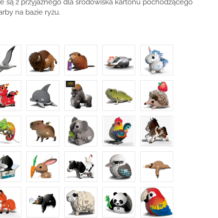
 są z przyjaznego dla środowiska kartonu pochodzącego
farby na bazie ryżu.