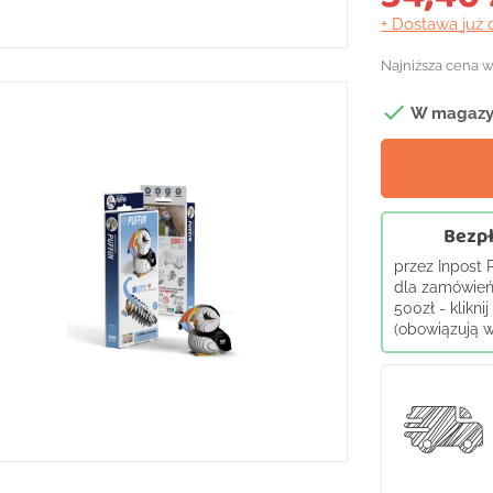
+ Dostawa
już 
Najniższa cena w

W magazy
Bezpł
przez Inpost
dla zamówień
500zł - klikni
(obowiązują wy