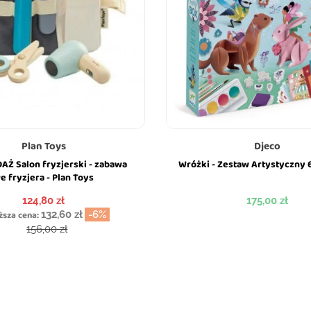
Plan Toys
Djeco
Ż Salon fryzjerski - zabawa
Wróżki - Zestaw Artystyczny 6
e fryzjera - Plan Toys
Cena
Cena
124,80 zł
175,00 zł
ższa cena:
132,60 zł
-6%
Cena podstawowa
156,00 zł