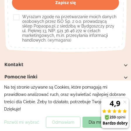
Wyrażam zgodę na przetwarzanie moich danych
osobowych przez ISO Sp. z o.o. prowadzącą
sklep Popaopa.pl z siedzibą w Bydgoszczy przy
ul. Pięknej 13, NIP: 521 36 46 272 w celach
marketingowych, m.in. przesyłania informacji
handlowych.
(wymagana)
Kontakt

Pomocne linki

Na tej stronie używane są Cookies, które pomagają mi
Moje konto

prawidłowo analizować ruch, oraz wyświetlać najlepiej dobrane
treści dla Ciebie. Żeby to działało, potrzebuje Twojej zgody.
Mapa strony
Polityka prywatności
Dziękuje!
Wszelkie prawa zastrzeżone
Projekt i wykonanie
XIRshop
.pl
Pozwól mi wybrać
Odmawiam
Dla mnie super!