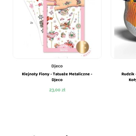
Djeco
Klejnoty Fiony - Tatuaże Metaliczne -
Rudzik 
Djeco
Koł
Cena
23,00 zł