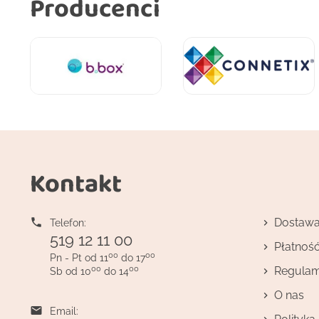
Producenci
Kontakt

Dostaw
Telefon:
519 12 11 00
Płatnoś
00
00
Pn - Pt od 11
do 17
00
00
Regulam
Sb od 10
do 14
O nas

Email: