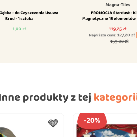
Magna-Tiles
Gąbka - do Czyszczenia Usuwa
PROMOCJA Stardust - Kl
Brud - 1 sztuka
Magnetyczne 15 elementów 
Tiles
Cena
Cena
1,00 zł
119,25 zł
Najniższa cena:
127,20 zł
Cena podsta
159,00 zł
Inne produkty z tej
kategori
-20%