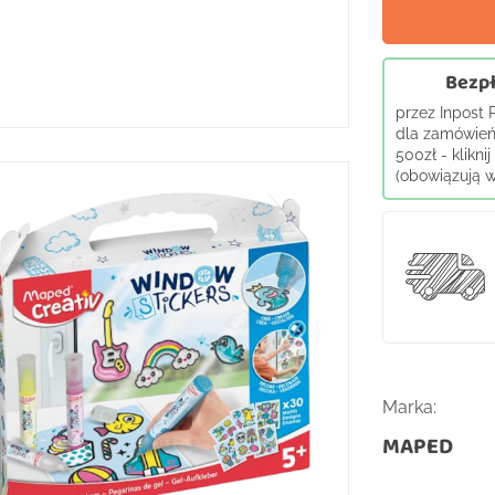
Bezpł
przez Inpost
dla zamówień
500zł - klikni
(obowiązują wy
Marka:
MAPED