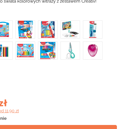
o świata kolorowych witraży z zestawem Creativ!
zł
od 11,90 zł
nie