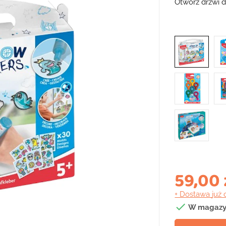
Otwórz drzwi d
59,00 
+ Dostawa
już 

W magazy