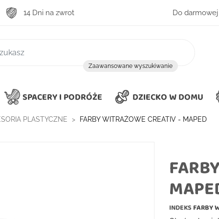
14 Dni na zwrot
Do darmowej 
zukiwanie
Zaawansowane wyszukiwanie
SPACERY I PODRÓŻE
DZIECKO W DOMU
CESORIA PLASTYCZNE
FARBY WITRAŻOWE CREATIV - MAPED
FARBY
MAPE
INDEKS
FARBY 