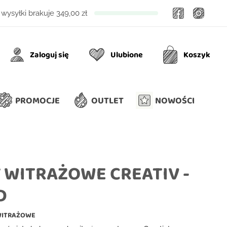
Facebook
Insta
wysyłki brakuje
349,00 zł
Zaloguj się
Ulubione
Koszyk
Ulubione
Koszyk
PROMOCJE
OUTLET
NOWOŚCI
 WITRAŻOWE CREATIV -
D
WITRAŻOWE