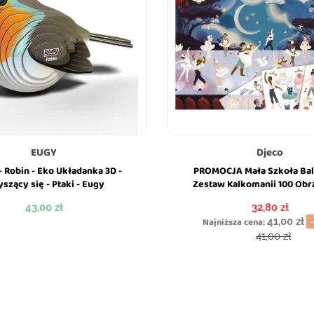
EUGY
Djeco
- Robin - Eko Układanka 3D -
PROMOCJA Mała Szkoła Bal
yszący się - Ptaki - Eugy
Zestaw Kalkomanii 100 Obr
Scenki - Djeco
Cena
Cena
43,00 zł
32,80 zł
Najniższa cena:
41,00 zł
Cena podst
41,00 zł