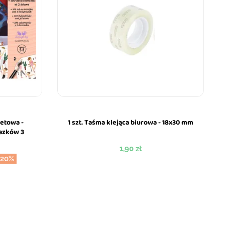
etowa -
1 szt. Taśma klejąca biurowa - 18x30 mm
azków 3
Cena
1,90 zł
-20%
awowa