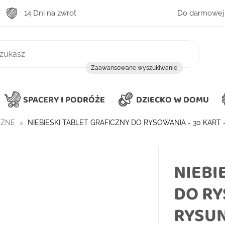
14 Dni na zwrot
Do darmowej 
zukiwanie
Zaawansowane wyszukiwanie
SPACERY I PODRÓŻE
DZIECKO W DOMU
ÓŻNE
NIEBIESKI TABLET GRAFICZNY DO RYSOWANIA - 30 KART 
NIEBI
DO RY
RYSUN