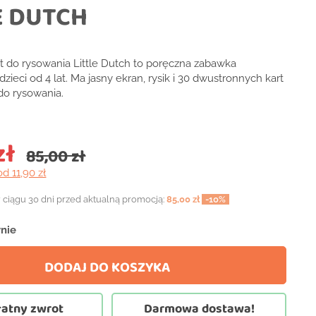
E DUTCH
et do rysowania Little Dutch to poręczna zabawka
zieci od 4 lat. Ma jasny ekran, rysik i 30 dwustronnych kart
do rysowania.
zł
85,00 zł
od 11,90 zł
 ciągu 30 dni przed aktualną promocją:
85,00 zł
-10%
nie
DODAJ DO KOSZYKA
atny zwrot
Darmowa dostawa!