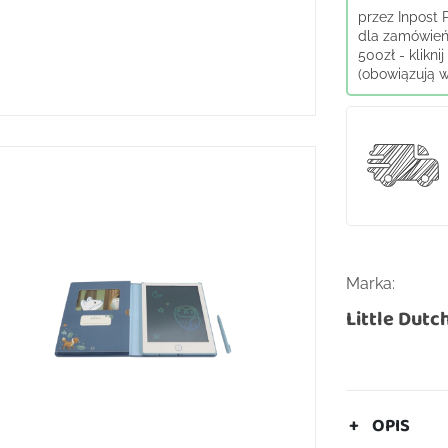
przez Inpost
dla zamówień
500zł - klikni
(obowiązują wy
Marka:
Little Dutc
OPIS