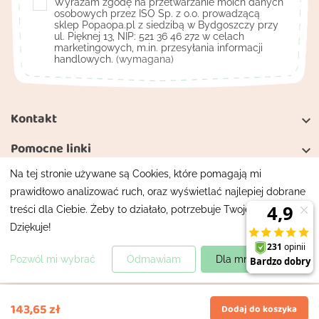
Wyrażam zgodę na przetwarzanie moich danych
osobowych przez ISO Sp. z o.o. prowadzącą
sklep Popaopa.pl z siedzibą w Bydgoszczy przy
ul. Pięknej 13, NIP: 521 36 46 272 w celach
marketingowych, m.in. przesyłania informacji
handlowych.
(wymagana)
Kontakt

Pomocne linki

Na tej stronie używane są Cookies, które pomagają mi
Moje konto

prawidłowo analizować ruch, oraz wyświetlać najlepiej dobrane
treści dla Ciebie. Żeby to działało, potrzebuje Twojej zgody.
Mapa strony
Polityka prywatności
Dziękuje!
Wszelkie prawa zastrzeżone
Projekt i wykonanie
XIRshop
.pl
Pozwól mi wybrać
Odmawiam
Dla mnie super!
143,65 zł
Dodaj do koszyka