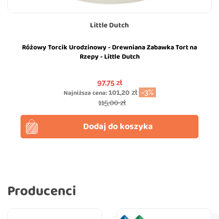
Little Dutch
Różowy Torcik Urodzinowy - Drewniana Zabawka Tort na
Rzepy - Little Dutch
Cena
97,75 zł
Najniższa cena:
101,20 zł
-3%
Cena podstawowa
115,00 zł
Dodaj do koszyka
Producenci