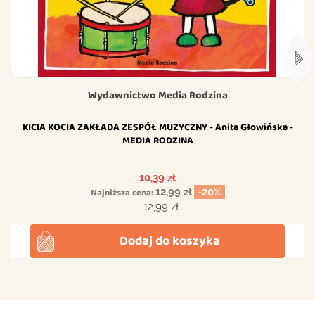
Wydawnictwo Media Rodzina
KICIA KOCIA ZAKŁADA ZESPÓŁ MUZYCZNY - Anita Głowińska -
MEDIA RODZINA
Cena
10,39 zł
Najniższa cena:
12,99 zł
-20%
Cena podstawowa
12,99 zł
Dodaj do koszyka