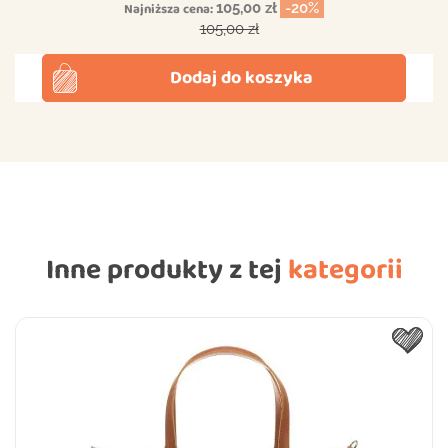
Najniższa cena:
105,00 zł
-20%
Cena podstawowa
105,00 zł
Dodaj do koszyka
Inne produkty z tej
kategorii