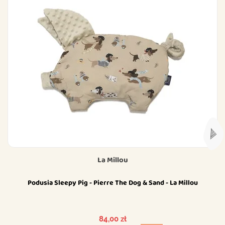
La Millou
Podusia Sleepy Pig - Pierre The Dog & Sand - La Millou
Cena
84,00 zł