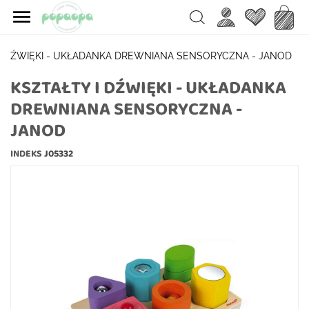

Ulubione
Koszy
Search
 I DŹWIĘKI - UKŁADANKA DREWNIANA SENSORYCZNA - JANOD
KSZTAŁTY I DŹWIĘKI - UKŁADANKA
DREWNIANA SENSORYCZNA -
JANOD
INDEKS
J05332