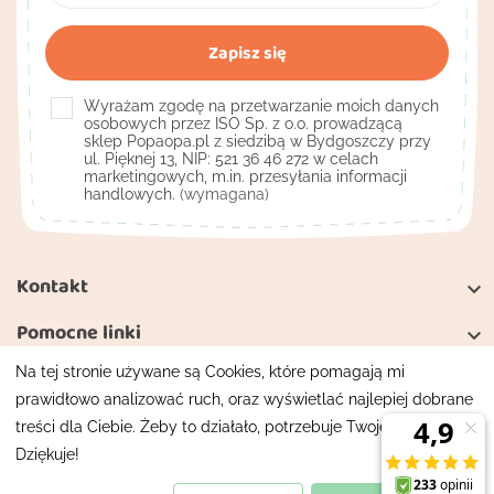
Wyrażam zgodę na przetwarzanie moich danych
osobowych przez ISO Sp. z o.o. prowadzącą
sklep Popaopa.pl z siedzibą w Bydgoszczy przy
ul. Pięknej 13, NIP: 521 36 46 272 w celach
marketingowych, m.in. przesyłania informacji
handlowych.
(wymagana)
Kontakt

Pomocne linki

Na tej stronie używane są Cookies, które pomagają mi
Moje konto

prawidłowo analizować ruch, oraz wyświetlać najlepiej dobrane
treści dla Ciebie. Żeby to działało, potrzebuje Twojej zgody.
Mapa strony
Polityka prywatności
Dziękuje!
Wszelkie prawa zastrzeżone