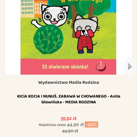
Wydawnictwo Media Rodzina
KICIA KOCIA I NUNUŚ. ZABAWA W CHOWANEGO - Anita
Głowińska - MEDIA RODZINA
Cena
35,92 zł
Najniższa cena:
44,90 zł
-20%
Cena podstawowa
44,90 zł