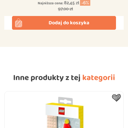
Najniższa cena:
82,45 zł
-6%
Cena podstawowa
97,00 zł
Dodaj do koszyka
Inne produkty z tej
kategorii