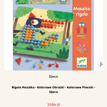
Djeco
Rigolo Mozaika - Kolorowe Obrazki - Kolorowe Pinezki -
Djeco
Cena
77,60 zł