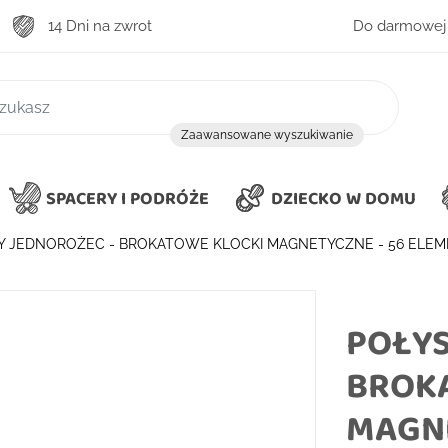
14 Dni na zwrot
Do darmowej 
zukiwanie
Zaawansowane wyszukiwanie
SPACERY I PODRÓŻE
DZIECKO W DOMU
Y JEDNOROŻEC - BROKATOWE KLOCKI MAGNETYCZNE - 56 ELE
POŁYS
BROK
MAGNE