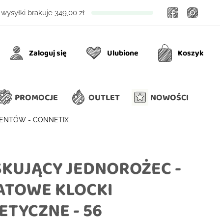
Facebook
Insta
wysyłki brakuje
349,00 zł
Zaloguj się
Ulubione
Koszyk
Ulubione
Koszyk
PROMOCJE
OUTLET
NOWOŚCI
MENTÓW - CONNETIX
KUJĄCY JEDNOROŻEC -
ATOWE KLOCKI
TYCZNE - 56