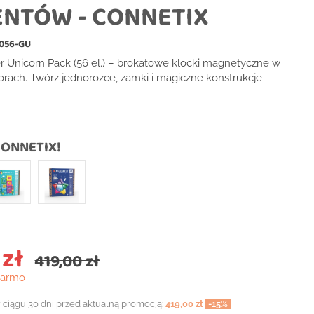
NTÓW - CONNETIX
056-GU
er Unicorn Pack (56 el.) – brokatowe klocki magnetyczne w
rach. Twórz jednorożce, zamki i magiczne konstrukcje
ONNETIX!
 zł
419,00 zł
darmo
 ciągu 30 dni przed aktualną promocją:
419,00 zł
-15%