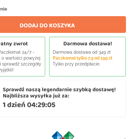
nie
DODAJ DO KOSZYKA
atny zwrot
Darmowa dostawa!
 Paczkomat 24/7 -
Darmowa dostawa od 349 zł
 o wartości powyżej
Paczkomat tylko 7,9 od 199 zł
j i sprawdź szczegóły
Tylko przy przedpłacie.
jątki)!
Sprawdź naszą legendarnie szybką dostawę!
Najbliższa wysyłka już za:
1 dzień 04:29:04