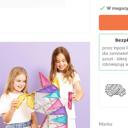

W magazy
Bezpł
przez Inpost
dla zamówień
500zł - klikni
(obowiązują wy
Marka: