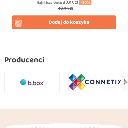
Najniższa cena:
48,95 zł
-10%
Cena podstawowa
48,95 zł
Dodaj do koszyka
Producenci