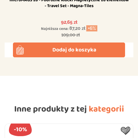
- Travel Set - Magna-Tiles
Cena
92,65 zł
Najniższa cena:
87,20 zł
+6%
Cena podstawowa
109,00 zł
Dodaj do koszyka
Inne produkty z tej
kategorii
-10%