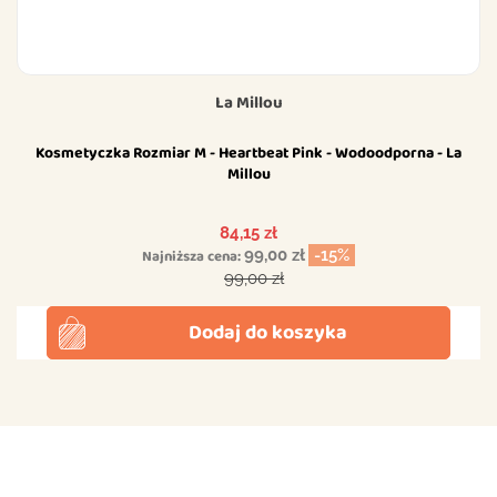
La Millou
Kosmetyczka Rozmiar M - Heartbeat Pink - Wodoodporna - La
Millou
Cena
84,15 zł
Najniższa cena:
99,00 zł
-15%
Cena podstawowa
99,00 zł
Dodaj do koszyka