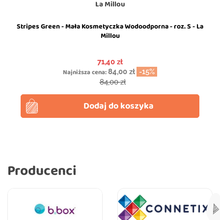
La Millou
Stripes Green - Mała Kosmetyczka Wodoodporna - roz. S - La
Millou
Cena
71,40 zł
Najniższa cena:
84,00 zł
-15%
Cena podstawowa
84,00 zł
Dodaj do koszyka
Producenci