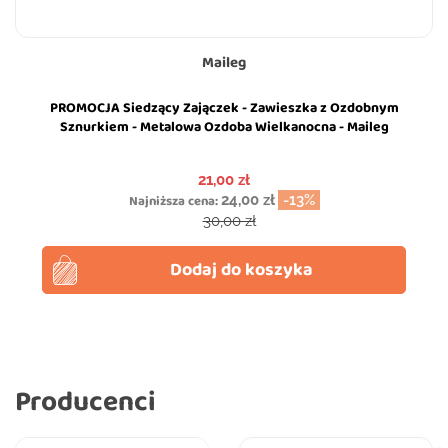
Maileg
PROMOCJA Siedzący Zajączek - Zawieszka z Ozdobnym
Sznurkiem - Metalowa Ozdoba Wielkanocna - Maileg
Cena
21,00 zł
Najniższa cena:
24,00 zł
-13%
Cena podstawowa
30,00 zł
Dodaj do koszyka
Producenci