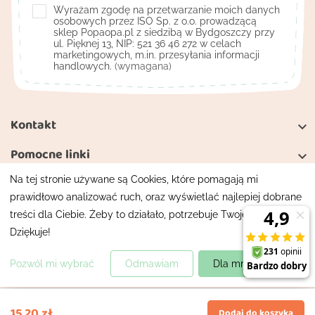
Wyrażam zgodę na przetwarzanie moich danych
osobowych przez ISO Sp. z o.o. prowadzącą
sklep Popaopa.pl z siedzibą w Bydgoszczy przy
ul. Pięknej 13, NIP: 521 36 46 272 w celach
marketingowych, m.in. przesyłania informacji
handlowych.
(wymagana)
Kontakt

Pomocne linki

Na tej stronie używane są Cookies, które pomagają mi
Moje konto

prawidłowo analizować ruch, oraz wyświetlać najlepiej dobrane
treści dla Ciebie. Żeby to działało, potrzebuje Twojej zgody.
Mapa strony
Polityka prywatności
Dziękuje!
Wszelkie prawa zastrzeżone
Projekt i wykonanie
XIRshop
.pl
Pozwól mi wybrać
Odmawiam
Dla mnie super!
15,20 zł
Dodaj do koszyka