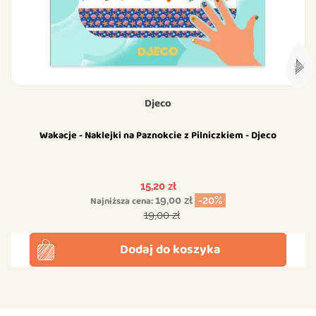
Djeco
Wakacje - Naklejki na Paznokcie z Pilniczkiem - Djeco
Cena
15,20 zł
Najniższa cena:
19,00 zł
-20%
Cena podstawowa
19,00 zł
Dodaj do koszyka