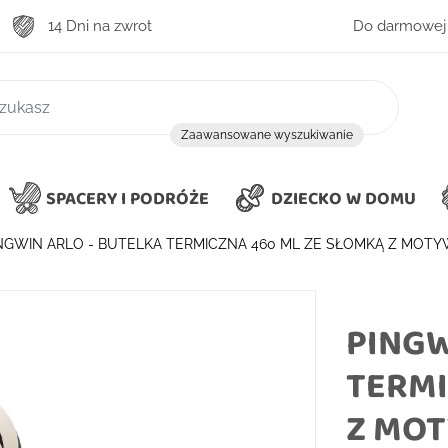
14 Dni na zwrot
Do darmowej 
zukiwanie
Zaawansowane wyszukiwanie
SPACERY I PODRÓŻE
DZIECKO W DOMU
NGWIN ARLO - BUTELKA TERMICZNA 460 ML ZE SŁOMKĄ Z MOTY
PINGW
TERMI
Z MOT