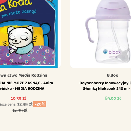
wnictwo Media Rodzina
B.Box
CIA NIE MOŻE ZASNĄĆ - Anita
Boysenberry Innowacyjny 
wińska - MEDIA RODZINA
Słomką Niekapek 240 ml-
Cena
Cena
10,39 zł
69,00 zł
ższa cena:
12,99 zł
-20%
Cena podstawowa
12,99 zł