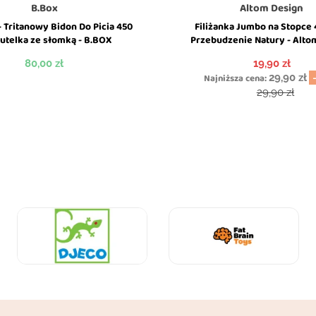
B.Box
Altom Design
 - Tritanowy Bidon Do Picia 450
Filiżanka Jumbo na Stopce 
Butelka ze słomką - B.BOX
Przebudzenie Natury - Alto
Cena
Cena
80,00 zł
19,90 zł
Najniższa cena:
29,90 zł
Cena podsta
29,90 zł