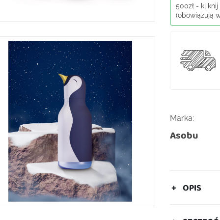
500zł - klikni
(obowiązują wy
Marka:
Asobu
OPIS