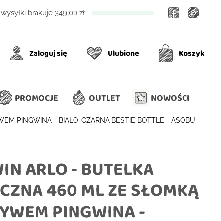
Facebook
Insta
wysyłki brakuje
349,00 zł
Zaloguj się
Ulubione
Koszyk
Ulubione
Koszyk
PROMOCJE
OUTLET
NOWOŚCI
WEM PINGWINA - BIAŁO-CZARNA BESTIE BOTTLE - ASOBU
IN ARLO - BUTELKA
CZNA 460 ML ZE SŁOMKĄ
YWEM PINGWINA -