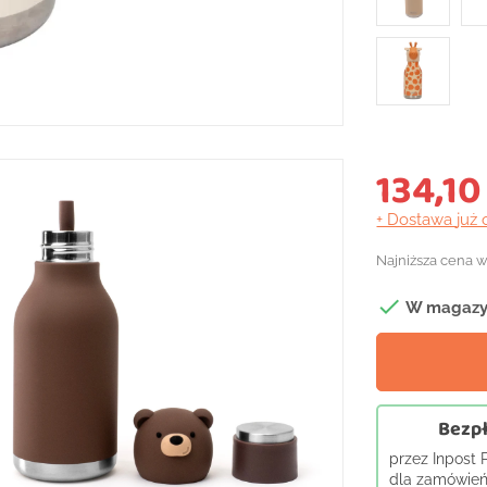
134,10
+ Dostawa
już 
Najniższa cena w

W magazy
Bezpł
przez Inpost
dla zamówień