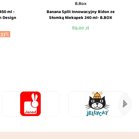
B.Box
450 ml -
Banana Split Innowacyjny Bidon ze
m Design
Słomką Niekapek 240 ml- B.BOX
Cena
69,00 zł
-33%
wowa