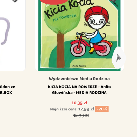
Wydawnictwo Media Rodzina
Bidon ze
KICIA KOCIA NA ROWERZE - Anita
 B.BOX
Głowińska - MEDIA RODZINA
Cena
10,39 zł
Najniższa cena:
12,99 zł
-20%
Cena podstawowa
12,99 zł