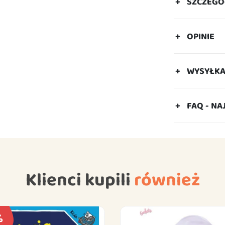
SZCZEGÓ
OPINIE
WYSYŁK
FAQ - NA
Klienci kupili
również
%