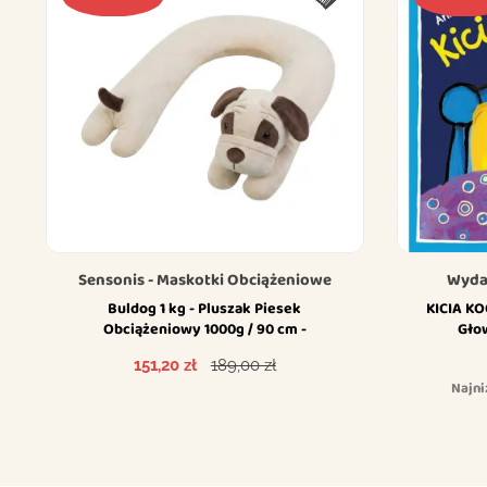
Sensonis - Maskotki Obciążeniowe
Wyda
Buldog 1 kg - Pluszak Piesek
KICIA KO
Obciążeniowy 1000g / 90 cm -
Gło
Regulowana Waga - Sensoryczny...
Cena
Cena podstawowa
151,20 zł
189,00 zł
Najni