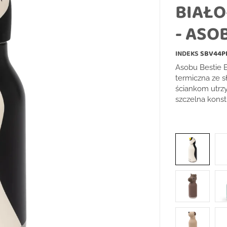
BIAŁO
- ASO
INDEKS
SBV44P
Asobu Bestie B
termiczna ze 
ściankom utrzy
szczelna konst