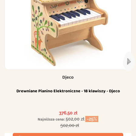
Djeco
Drewniane Pianino Elektroniczne - 18 klawiszy - Djeco
Cena
376,50 zł
Najniższa cena:
502,00 zł
-25%
Cena podstawowa
502,00 zł