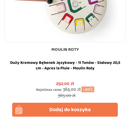
MOULIN ROTY
Duży Kremowy Bębenek Językowy - 11 Tonów - Stalowy 20,5
cm - Apres la Pluie - Moulin Roty
Cena
292,00 zł
Najniższa cena:
365,00 zł
-20%
Cena podstawowa
365,00 zł
Dodaj do koszyka