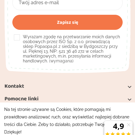
Wyrażam zgodę na przetwarzanie moich danych
osobowych przez ISO Sp. z o.o. prowadzącą
sklep Popaopa.pl z siedzibą w Bydgoszczy przy
ul. Pięknej 13, NIP: 521 36 46 272 w celach
marketingowych, m.in. przesyłania informacji
handlowych.
(wymagana)
Kontakt

Pomocne linki

Na tej stronie używane są Cookies, które pomagają mi
Moje konto

prawidłowo analizować ruch, oraz wyświetlać najlepiej dobrane
treści dla Ciebie. Żeby to działało, potrzebuje Twojej zgody.
Mapa strony
Polityka prywatności
Dziękuje!