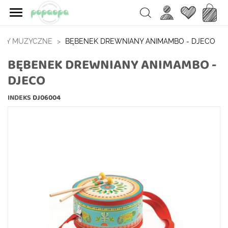

Ulubione
Koszy
Search
NTY MUZYCZNE
BĘBENEK DREWNIANY ANIMAMBO - DJECO
BĘBENEK DREWNIANY ANIMAMBO -
DJECO
INDEKS
DJ06004