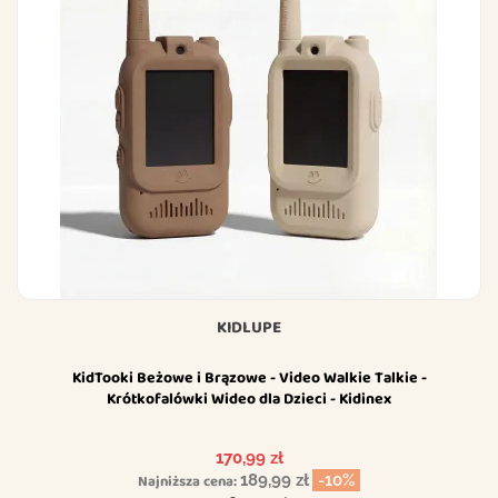
KIDLUPE
KidTooki Beżowe i Brązowe - Video Walkie Talkie -
Krótkofalówki Wideo dla Dzieci - Kidinex
Cena
170,99 zł
Najniższa cena:
189,99 zł
-10%