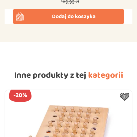
Cena podstawowa
189,99 zł
Dodaj do koszyka
Inne produkty z tej
kategorii
-20%