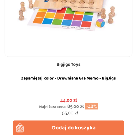
Bigjigs Toys
Zapamiętaj Kolor - Drewniana Gra Memo - BigJigs
Cena
44,00 zł
Najniższa cena:
85,00 zł
-48%
Cena podstawowa
55,00 zł
Dodaj do koszyka