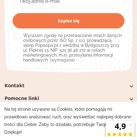
Wyrażam zgodę na przetwarzanie moich danych
osobowych przez ISO Sp. z o.o. prowadzącą
sklep Popaopa.pl z siedzibą w Bydgoszczy przy
ul. Pięknej 13, NIP: 521 36 46 272 w celach
marketingowych, m.in. przesyłania informacji
handlowych.
(wymagana)
Kontakt

Pomocne linki

Na tej stronie używane są Cookies, które pomagają mi
Moje konto

prawidłowo analizować ruch, oraz wyświetlać najlepiej dobrane
treści dla Ciebie. Żeby to działało, potrzebuje Twojej zgody.
Mapa strony
Polityka prywatności
Dziękuje!