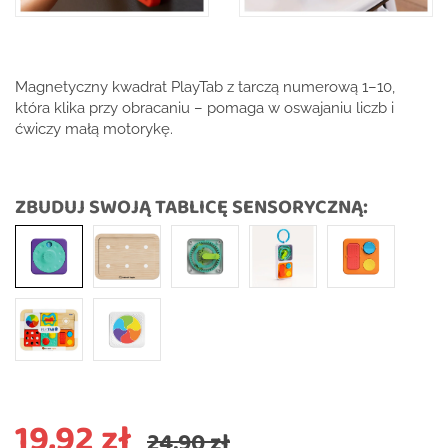
Magnetyczny kwadrat PlayTab z tarczą numerową 1–10,
która klika przy obracaniu – pomaga w oswajaniu liczb i
ćwiczy małą motorykę.
ZBUDUJ SWOJĄ TABLICĘ SENSORYCZNĄ:
19,92 zł
24,90 zł