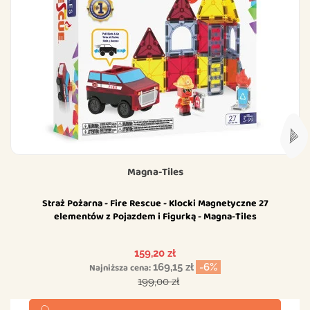
Magna-Tiles
Straż Pożarna - Fire Rescue - Klocki Magnetyczne 27
elementów z Pojazdem i Figurką - Magna-Tiles
Cena
159,20 zł
Najniższa cena:
169,15 zł
-6%
Cena podstawowa
199,00 zł