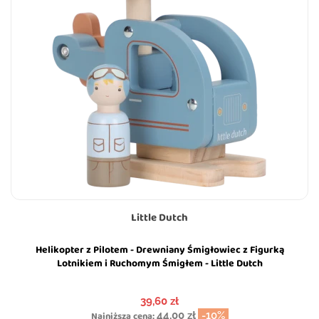
Little Dutch
Helikopter z Pilotem - Drewniany Śmigłowiec z Figurką
Lotnikiem i Ruchomym Śmigłem - Little Dutch
Cena
39,60 zł
Najniższa cena:
44,00 zł
-10%