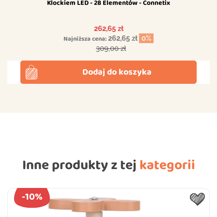
Klockiem LED - 28 Elementów - Connetix
Cena
262,65 zł
Najniższa cena:
262,65 zł
0%
Cena podstawowa
309,00 zł
Dodaj do koszyka
Inne produkty z tej
kategorii
-10%