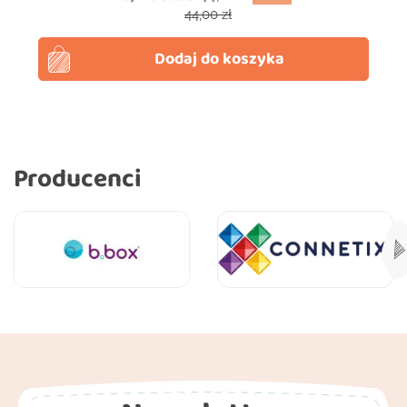
Cena podstawowa
44,00 zł
Dodaj do koszyka
Producenci