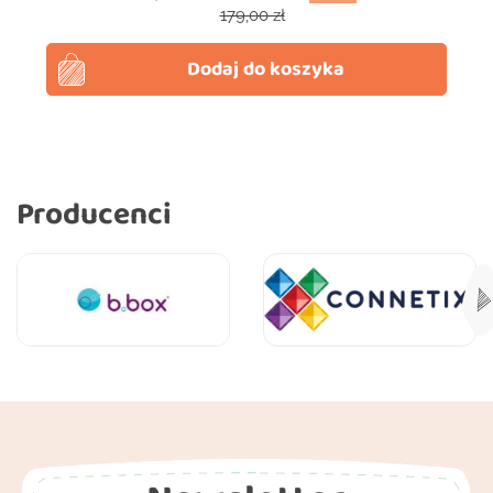
Cena podstawowa
179,00 zł
Dodaj do koszyka
Producenci