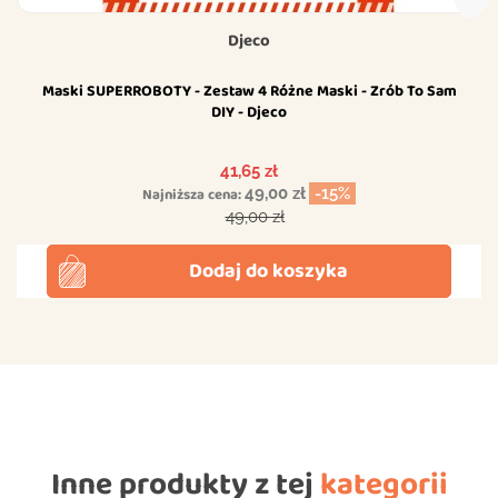
Djeco
Maski SUPERROBOTY - Zestaw 4 Różne Maski - Zrób To Sam
DIY - Djeco
Cena
41,65 zł
Najniższa cena:
49,00 zł
-15%
Cena podstawowa
49,00 zł
Dodaj do koszyka
Inne produkty z tej
kategorii