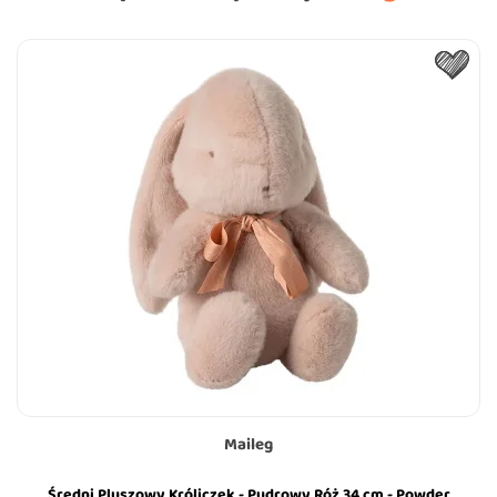
Maileg
Średni Pluszowy Króliczek - Pudrowy Róż 34 cm - Powder