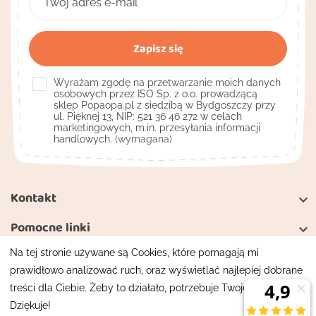
Wyrażam zgodę na przetwarzanie moich danych
osobowych przez ISO Sp. z o.o. prowadzącą
sklep Popaopa.pl z siedzibą w Bydgoszczy przy
ul. Pięknej 13, NIP: 521 36 46 272 w celach
marketingowych, m.in. przesyłania informacji
handlowych.
(wymagana)
Kontakt

Pomocne linki

Na tej stronie używane są Cookies, które pomagają mi
Moje konto

prawidłowo analizować ruch, oraz wyświetlać najlepiej dobrane
treści dla Ciebie. Żeby to działało, potrzebuje Twojej zgody.
Mapa strony
Polityka prywatności
Dziękuje!